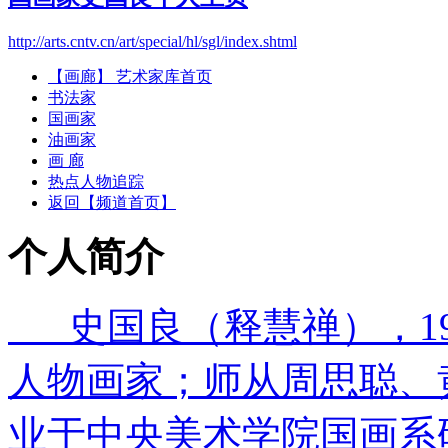
http://arts.cntv.cn/art/special/hl/sgl/index.shtml
【画廊】 艺术家库首页
书法家
国画家
油画家
画 廊
热点人物追踪
返回【频道首页】
个人简介
史国良（释慧禅），19
人物画家；师从周思聪、黄
业于中央美术学院国画系研究生