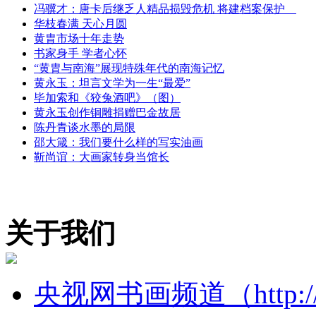
冯骥才：唐卡后继乏人精品损毁危机 将建档案保护
华枝春满 天心月圆
黄胄市场十年走势
书家身手 学者心怀
“黄胄与南海”展现特殊年代的南海记忆
黄永玉：坦言文学为一生“最爱”
毕加索和《狡兔酒吧》（图）
黄永玉创作铜雕捐赠巴金故居
陈丹青谈水墨的局限
邵大箴：我们要什么样的写实油画
靳尚谊：大画家转身当馆长
关于我们
央视网书画频道（http://