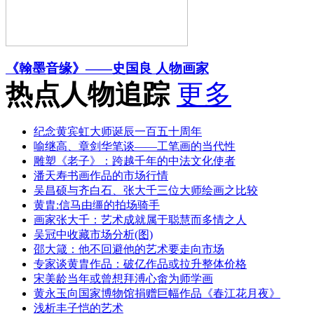
《翰墨音缘》——史国良 人物画家
热点人物追踪
更多
纪念黄宾虹大师诞辰一百五十周年
喻继高、章剑华笔谈——工笔画的当代性
雕塑《老子》：跨越千年的中法文化使者
潘天寿书画作品的市场行情
吴昌硕与齐白石、张大千三位大师绘画之比较
黄胄:信马由缰的拍场骑手
画家张大千：艺术成就属于聪慧而多情之人
吴冠中收藏市场分析(图)
邵大箴：他不回避他的艺术要走向市场
专家谈黄胄作品：破亿作品或拉升整体价格
宋美龄当年或曾想拜溥心畬为师学画
黄永玉向国家博物馆捐赠巨幅作品《春江花月夜》
浅析丰子恺的艺术