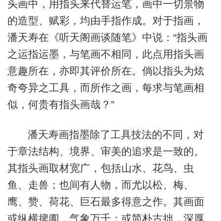
头画中，用指头来代替运笔，画中一切景物
的造型、赋彩，均由手指作成。对于指画，
潘天寿在《听天阁画谈随笔》中说：“指头画
之运指运墨，与笔画不相同，此点用指头画
意趣所在，亦即其评价所在。倘以指头为炫
奇夸异之工具，而所作之画，每求与笔画相
似，何贵有指头画哉？”
潘天寿画指墨除了工具技法的不同，对
于章法结构、境界、审美的追求是一致的。
其指头画取材宽广，包括山水、花鸟、虫
鱼、走兽；也间有人物，而尤以松、梅、
鹰、赞、荷花、巨石最多得意之作。其画面
或纵横捭阖，气象万千；或简朴古拙，深厚