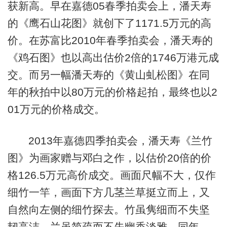
获新高。早在嘉德05春季拍卖会上，潘天寿
的《鹰石山花图》就创下了1171.5万元的高
价。在苏富比2010年春季拍卖会，潘天寿的
《鸡石图》也以高出估价2倍的1746万港元成
交。而另一幅潘天寿的《黄山虬松图》在同
年的秋拍中以80万元的价格起拍，最终也以2
01万元的价格成交。
2013年嘉德四季拍卖会，潘天寿《兰竹
图》为画家赠与邓白之作，以估价20倍的价
格126.5万元高价成交。画面尺幅不大，仅作
细竹一竿，画面下方几茎兰草挺立而上，又
自然向左侧的细竹探去。竹虽隽细而不失坚
韧高洁，兰虽简疏而不失幽香淡雅。同年，