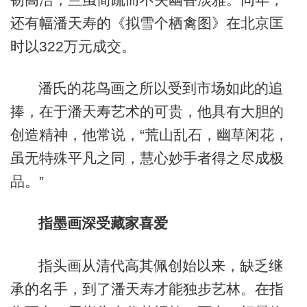
还有幅潘天寿的《拟雪个栖禽图》在北京匡
时以322万元成交。
潘氏的花鸟画之所以受到市场如此的追
捧，在于潘天寿艺术的可贵，他具有大胆的
创造精神，他常说，“荒山乱石，幽草闲花，
虽无特殊平凡之同，慧心妙手者得之尽成极
品。”
指墨画深受藏家喜爱
指头画从清代高其佩创始以来，缺乏继
承的名手，到了潘天寿才能独步艺林。在指