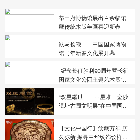
恭王府博物馆展出百余幅馆
藏传统木版年画喜迎新春
跃马扬鞭——中国国家博物
馆马年新春文化展开幕
“纪念长征胜利90周年暨长征
国家文化公园主题艺术展”在
太庙艺术馆开幕
“双星耀世——三星堆—金沙
遗址古蜀文明展”在中国国家
博物馆展出
【文化中国行】纹藏万年 历
久弥新 探寻中华纹饰纹样之