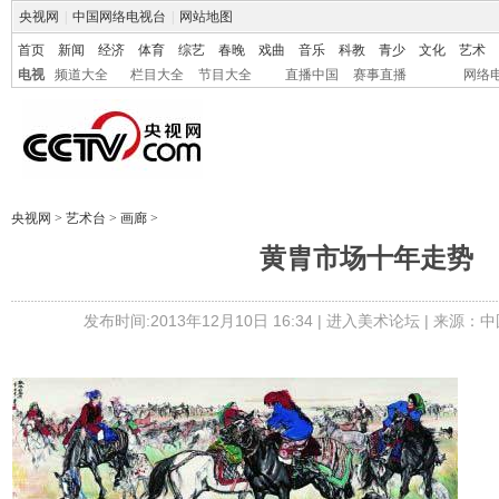
央视网
|
中国网络电视台
|
网站地图
首页
新闻
经济
体育
综艺
春晚
戏曲
音乐
科教
青少
文化
艺术
电视
频道大全
栏目大全
节目大全
直播中国
赛事直播
网络
央视网
>
艺术台
>
画廊
>
黄胄市场十年走势
发布时间:2013年12月10日 16:34 |
进入美术论坛
| 来源：中