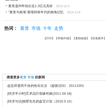
黄胄遗作昨拍出近1.3亿元高价
2013-12-3
“黄胄与南海”展现特殊年代的南海记忆
2013-11-8
热词：
黄胄
市场
十年
走势
【
打印
】【
举报/纠错
】【
复制链接
】【
转发邮件
搜索更多
黄胄
市场
的新闻
赵忠祥退而不休的快乐生活 《超级访问》 20111001
[经济半小时]艺术品打假缘何难(2011.04.18)
[经济与法]独臂先生的盗宝计划（2010.5.10）