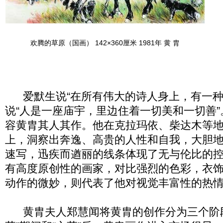
欢腾的草原（国画） 142×360厘米 1981年 黄 胄
爱默生说“在所有伟大的诗人身上，有一种
说“人是一座庙宇，里边住着一切美和一切善
容黄胄其人其作。他在克拉玛依、柴达木等
上，洞察出奔逸、高贵的人性和自我，大胆
速写，迅疾而遒丽的线条体现了无与伦比的
有高度原创性的画家，对比强烈的色彩，衣
动作的微妙，则代表了他对视觉丰富性的热
黄胄夫人郑慧闻将黄胄的创作分为三个阶段：