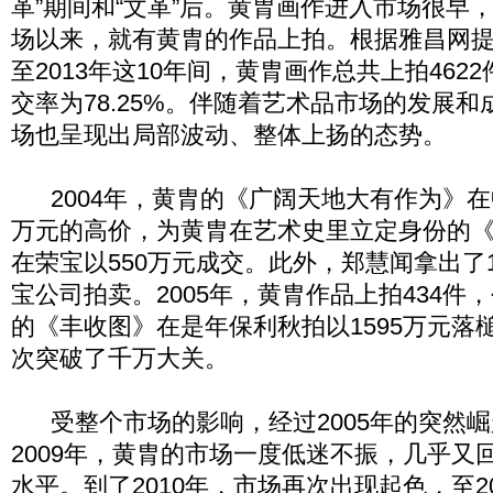
革”期间和“文革”后。黄胄画作进入市场很早
场以来，就有黄胄的作品上拍。根据雅昌网提供
至2013年这10年间，黄胄画作总共上拍4622
交率为78.25%。伴随着艺术品市场的发展
场也呈现出局部波动、整体上扬的态势。
2004年，黄胄的《广阔天地大有作为》在
万元的高价，为黄胄在艺术史里立定身份的
在荣宝以550万元成交。此外，郑慧闻拿出了
宝公司拍卖。2005年，黄胄作品上拍434件
的《丰收图》在是年保利秋拍以1595万元落
次突破了千万大关。
受整个市场的影响，经过2005年的突然崛起
2009年，黄胄的市场一度低迷不振，几乎又回
水平。到了2010年，市场再次出现起色，至20