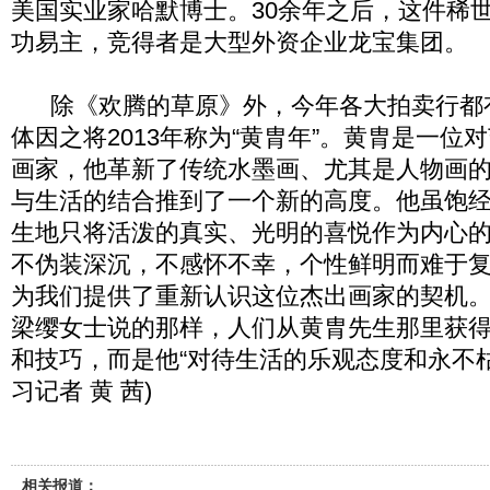
美国实业家哈默博士。30余年之后，这件稀
功易主，竞得者是大型外资企业龙宝集团。
除《欢腾的草原》外，今年各大拍卖行都
体因之将2013年称为“黄胄年”。黄胄是一位
画家，他革新了传统水墨画、尤其是人物画
与生活的结合推到了一个新的高度。他虽饱
生地只将活泼的真实、光明的喜悦作为内心
不伪装深沉，不感怀不幸，个性鲜明而难于
为我们提供了重新认识这位杰出画家的契机
梁缨女士说的那样，人们从黄胄先生那里获
和技巧，而是他“对待生活的乐观态度和永不枯
习记者 黄 茜)
相关报道：