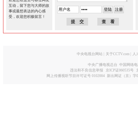
欢迎您在这里与各位网友
互动，留下您与大师的故
事或最想表达的内心感
受，欢迎您积极留言！
中央电视台网站
|
关于CCTV.com
|
人
中央广播电视总台 中国网络电
违法和不良信息举报
京ICP证060535号
网上传播视听节目许可证号 0102004
新出网证（京）字0