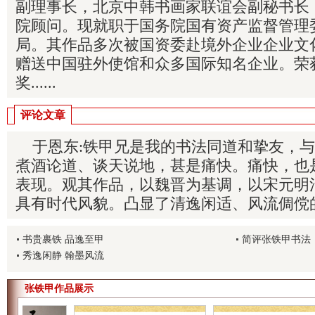
副理事长，北京中韩书画家联谊会副秘书长
院顾问。现就职于国务院国有资产监督管理
局。其作品多次被国资委赴境外企业企业文
赠送中国驻外使馆和众多国际知名企业。荣
奖......
评论文章
于恩东:铁甲兄是我的书法同道和挚友，与
煮酒论道、谈天说地，甚是痛快。痛快，也
表现。观其作品，以魏晋为基调，以宋元明
具有时代风貌。凸显了清逸闲适、风流倜傥的情趣
书贵裹铁 品逸至甲
简评张铁甲书法
秀逸闲静 翰墨风流
张铁甲作品展示