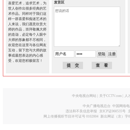
发言区
喜爱艺术，追求艺术，为
世人创作出很多经典的艺
术作品。同样对于我们这
样一群喜爱和痴迷艺术的
人来说，我们愿意欣赏大
师的作品，崇拜敬佩大师
的造诣，必定每个人眼中
大师的形象都不尽相同，
欢迎您在这里与各位网友
互动，留下您与大师的故
事或最想表达的内心感
受，欢迎您积极留言！
中央电视台网站
|
关于CCTV.com
|
人
中央广播电视总台 中国网络电
违法和不良信息举报
京ICP证060535号
网上传播视听节目许可证号 0102004
新出网证（京）字0