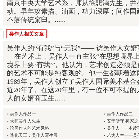
南京中央大学艺术系，师从徐悲鸿先生，并
动。早年攻素描、油画，功力深厚；间作国
不落传统窠臼。......
吴作人相关文章
吴作人的“有我”与“无我”—— 访吴作人女
在艺术上，吴作人一直主张“在思想境界上
境界上要‘有我’”。他认为，艺术创造必须
的艺术不可能是纯客观的。他一生都朝着这
1989年，吴作人创立了吴作人国际美术基
近20年了。在这20年里，有一位不可不提
人的女婿商玉生......
吴作人作品一
吴作人作品二
大师吴作人先生
安于所守 邦家之
论吴作人的艺术风格
吴作人：一本读
造化天工：吴作人写生展
艺为人生——吴