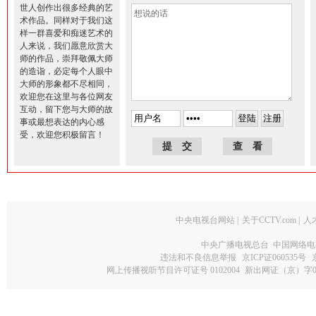
世人创作出很多经典的艺
术作品。同样对于我们这
样一群喜爱和痴迷艺术的
人来说，我们愿意欣赏大
师的作品，崇拜敬佩大师
的造诣，必定每个人眼中
大师的形象都不尽相同，
欢迎您在这里与各位网友
互动，留下您与大师的故
事或最想表达的内心感
受，欢迎您积极留言！
中央电视台网站
|
关于CCTV.com
|
人
中央广播电视总台 中国网络电
违法和不良信息举报
京ICP证060535号
网上传播视听节目许可证号 0102004
新出网证（京）字0