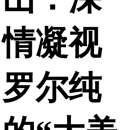
情凝视
罗尔纯