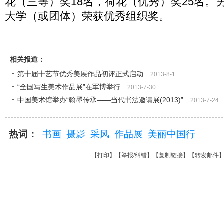
花（三等）奖18名，荷花（优秀）奖25名。
大学（或团体）荣获优秀组织奖。
相关报道：
第十届十艺节优秀美展作品初评正式启动
2013-8-1
“全国写生美术作品展”在军博举行
2013-7-30
中国美术馆举办“翰墨传承——当代书法邀请展(2013)”
2013-7-24
热词：
书画
摄影
采风
作品展
美丽中国行
【
打印
】【
举报/纠错
】【
复制链接
】【
转发邮件