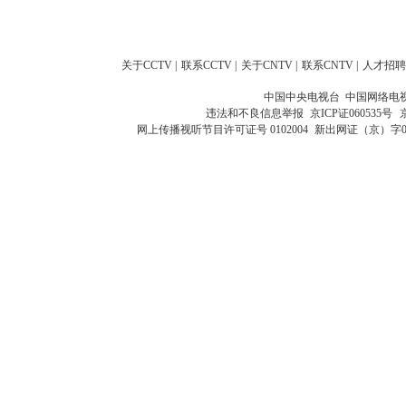
关于CCTV
|
联系CCTV
|
关于CNTV
|
联系CNTV
|
人才招聘
中国中央电视台 中国网络电
违法和不良信息举报
京ICP证060535号
网上传播视听节目许可证号 0102004
新出网证（京）字0