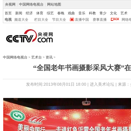
央视网
|
中国网络电视台
|
网站地图
首页
新闻
经济
体育
综艺
春晚
戏曲
音乐
科教
青少
文化
艺术
电视
频道大全
栏目大全
节目大全
直播中国
赛事直播
网络
中国网络电视台
>
艺术台
>
资讯
>
“全国老年书画摄影采风大赛”
发布时间:2013年08月01日 18:00 |
进入美术论坛
| 来源：