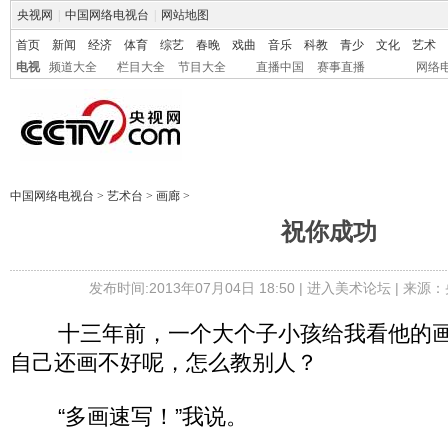
央视网
|
中国网络电视台
|
网站地图
首页
新闻
经济
体育
综艺
春晚
戏曲
音乐
科教
青少
文化
艺术
电视
频道大全
栏目大全
节目大全
直播中国
赛事直播
网络
中国网络电视台
>
艺术台
>
画廊
>
祝你成功
发布时间:2013年07月04日 18:50 |
进入美术论坛
| 来源：
十三年前，一个大个子小孩给我看他的画
自己还画不好呢，怎么教别人？
“多画速写！”我说。