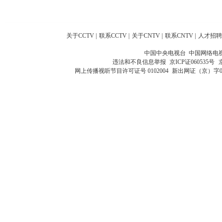
关于CCTV
|
联系CCTV
|
关于CNTV
|
联系CNTV
|
人才招聘
中国中央电视台 中国网络电
违法和不良信息举报
京ICP证060535号
网上传播视听节目许可证号 0102004
新出网证（京）字0