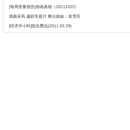
[每周质量报告]假画真相（20111023）
戏曲采风 越剧专题片 舞台姐妹：袁雪芬
[经济半小时]阻击赝品(2011.03.29)