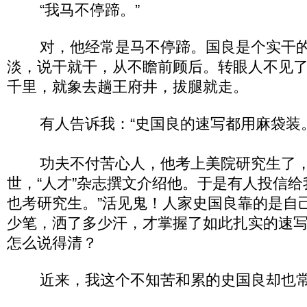
“我马不停蹄。”
对，他经常是马不停蹄。国良是个实干的
淡，说干就干，从不瞻前顾后。转眼人不见了
千里，就象去趟王府井，拔腿就走。
有人告诉我：“史国良的速写都用麻袋装。
功夫不付苦心人，他考上美院研究生了，
世，“人才”杂志撰文介绍他。于是有人投信给
也考研究生。”活见鬼！人家史国良靠的是自
少笔，洒了多少汗，才掌握了如此扎实的速
怎么说得清？
近来，我这个不知苦和累的史国良却也常常