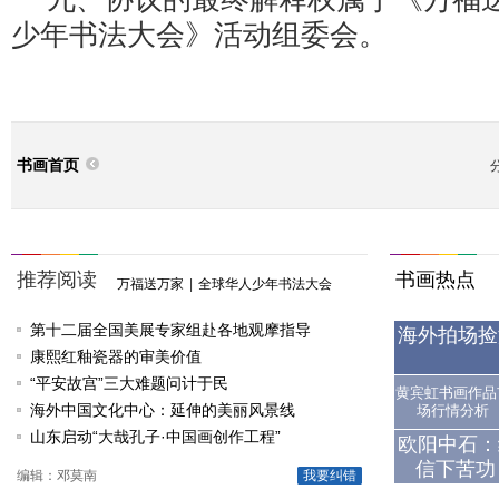
少年书法大会》活动组委会。
书画首页
推荐阅读
书画热点
万福送万家
|
全球华人少年书法大会
第十二届全国美展专家组赴各地观摩指导
海外拍场捡
康熙红釉瓷器的审美价值
“平安故宫”三大难题问计于民
黄宾虹书画作品
海外中国文化中心：延伸的美丽风景线
场行情分析
山东启动“大哉孔子·中国画创作工程”
欧阳中石：
信下苦功
编辑：邓莫南
我要纠错