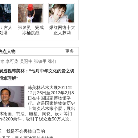
：古人
张泉灵：完成
爆红网络十大
处暑
冰桶挑战
正太萝莉
热点人物
更多
胄
李可染
吴冠中
张铁甲
张仃
展透视韩美林：“他对中华文化的爱之切
很难理解”
韩美林艺术大展2011年
12月26日至2012年2月8
日在中国国家博物馆举
行。这是国家博物馆历史
上首次艺术家个展，展出
林绘画、书法、雕塑、陶瓷、设计等门
作3200余件，吸引了观众近50万人次。
玉：我是不会丢掉自己的