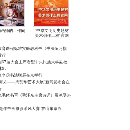
插画师的工作间
“中华文明历史题材
美术创作工程”官网
教育课程标准实验教科书《书法练习指
发行
国67届大会主席看望中央民族大学副校
林旭
泉李霑书法联展在京举行
游东方——周韶华艺术大展”新闻发布会在
行
飞毛体书写《毛泽东主席诗词》展览受热
国老年书画摄影采风大赛”在山东举办