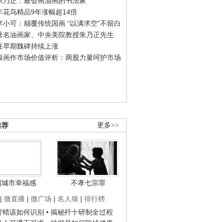
朱乃正：最会画油画的书法家
年花鸟精品9年涨幅超14倍
李小可：颠覆传统国画 “以满求空”不留白
著名油画家、中央美院教授朱乃正先生
任早期魏碑持续上涨
极画作市场价值评析：两股力量呵护市场
推荐
更多>>
国城市幸福感
不孝七宗罪
|
微直播
|
微广场
|
名人墙
|
排行榜
子打蜡该如何识别
• 揭秘歼十研制全过程