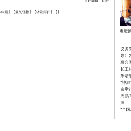
责任编辑：刘岩
/纠错
】【
复制链接
】【
转发邮件
】【
】
走进
义务
导》
联合
长王
朱增
“神
京举
周鹏
捧
“全