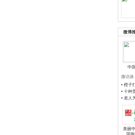
微博
中
微访谈
• 橙
• 十
• 老
美丽中
湿地