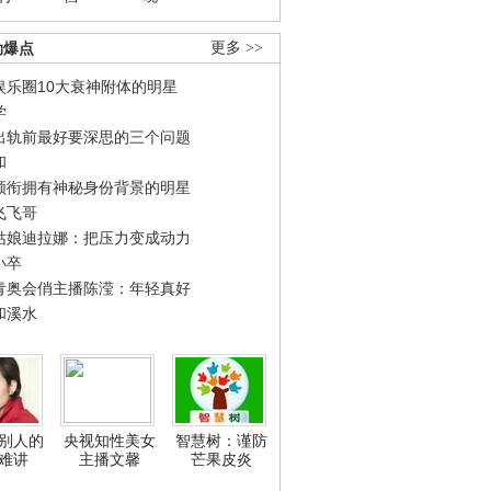
劲爆点
更多 >>
娱乐圈10大衰神附体的明星
学
出轨前最好要深思的三个问题
和
领衔拥有神秘身份背景的明星
飞飞哥
姑娘迪拉娜：把压力变成动力
小卒
青奥会俏主播陈滢：年轻真好
和溪水
别人的
央视知性美女
智慧树：谨防
难讲
主播文馨
芒果皮炎