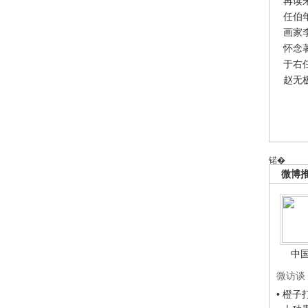
再读
任伯
画家
怀念
于右
赵无
锘�
微博
中
微访谈
• 橙