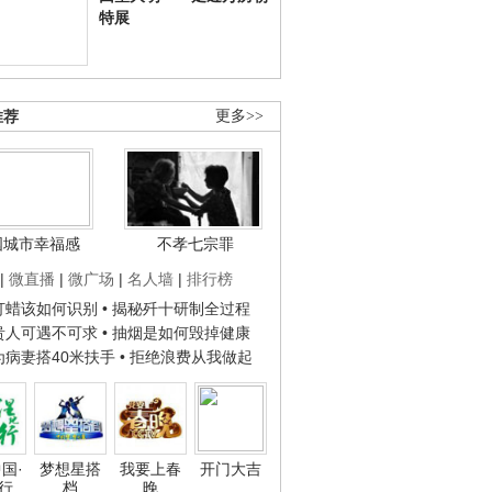
特展
推荐
更多>>
国城市幸福感
不孝七宗罪
|
微直播
|
微广场
|
名人墙
|
排行榜
子打蜡该如何识别
• 揭秘歼十研制全过程
种贵人可遇不可求
• 抽烟是如何毁掉健康
人为病妻搭40米扶手
• 拒绝浪费从我做起
国·
梦想星搭
我要上春
开门大吉
行
档
晚