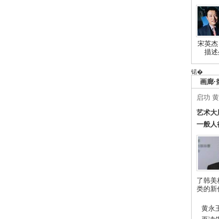
宋英杰
描述
锘�
画廊·
启功
黄
艺术大
一般人
了韩美
类的新
黄永