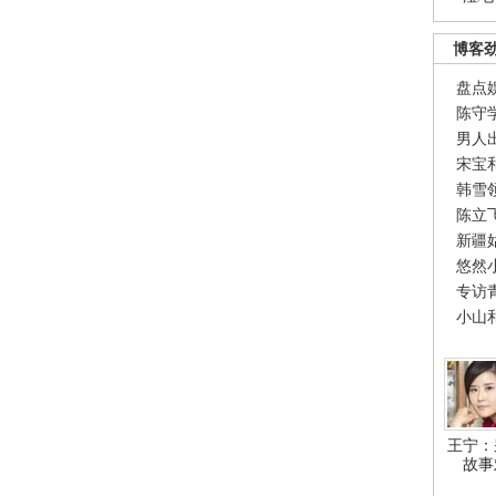
博客
盘点
陈守
男人
宋宝
韩雪
陈立
新疆
悠然
专访
小山
王宁：
故事