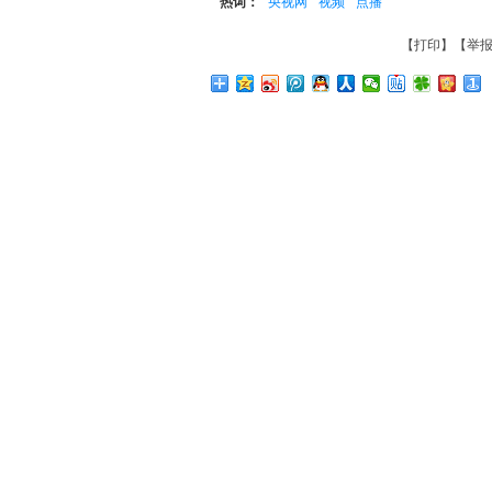
热词：
央视网
视频
点播
【
打印
】【
举报