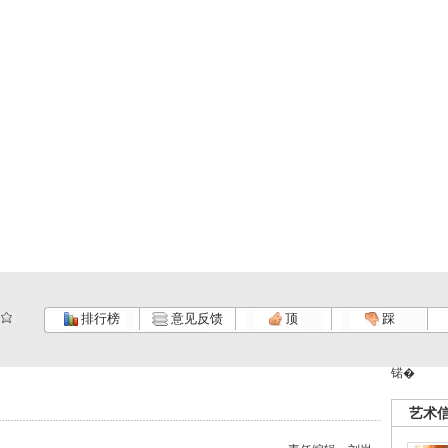
排行榜
意见反馈
顶
踩
锘�
艺术