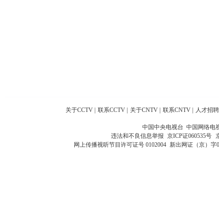
关于CCTV
|
联系CCTV
|
关于CNTV
|
联系CNTV
|
人才招聘
中国中央电视台 中国网络电
违法和不良信息举报
京ICP证060535号
网上传播视听节目许可证号 0102004
新出网证（京）字0