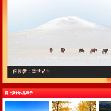
肖社会：坝上秋韵
姚宁：秋日午后
孙亮：收获
侯俊彦：花海
付滔：贡嘎晨曦
温景缤：高原之冬
侯俊彦：雪世界
1
网上摄影作品展示