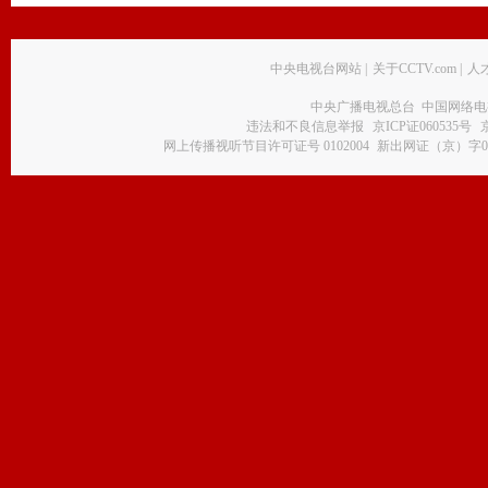
中央电视台网站
|
关于CCTV.com
|
人
中央广播电视总台 中国网络电
违法和不良信息举报
京ICP证060535号
网上传播视听节目许可证号 0102004
新出网证（京）字0