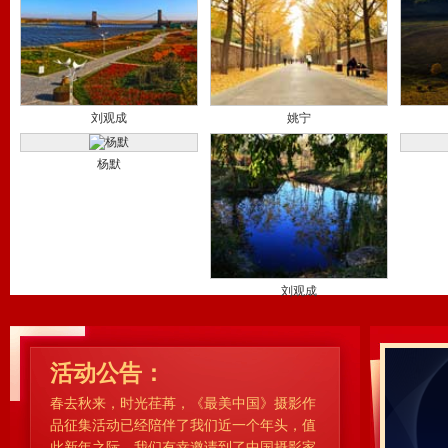
刘观成
姚宁
杨默
刘观成
活动公告：
春去秋来，时光荏苒，《最美中国》摄影作
品征集活动已经陪伴了我们近一个年头，值
此新年之际，我们有幸邀请到了中国摄影家