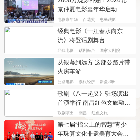
2000万观影补贴！2026北
京仲夏电影嘉年华启动
电影嘉年华
百花奖
惠民观影
经典电影《一江春水向东
流》将登话剧舞台
经典电影
话剧舞台
国家大剧院
从银幕到远方 这部公路片带
火房车游
公路电影
票根经济
新疆和田
歌剧《八一起义》驻场演出
首演举行 南昌红色文旅融合
添新名片
歌剧演出
南昌
红色文旅
第七届“指尖上的智慧”青少
年珠算文化非遗美育大会在