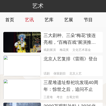
艺术
首页
艺讯
艺库
艺展
节目
三大剧种、三朵“梅花”接连
亮相，“百梅百戏”展演推出
多台戏曲精品
戏剧展演
梅花奖
文化艺术基金
北京人艺复排《雷雨》登台
话剧
保留剧目
北京人艺
三星堆遗址祭祀坑发现40周
年：惊世之后，追问不止
三星堆
考古
古蜀文明