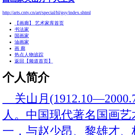
http://arts.cntv.cn/art/special/hl/gsy/index.shtml
【画廊】 艺术家库首页
书法家
国画家
油画家
画 廊
热点人物追踪
返回【频道首页】
个人简介
关山月(1912.10—20
人。中国现代著名国画艺
一，与赵少昂、黎雄才、