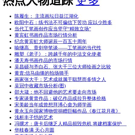
热点人物追踪
更多
陈履生： 主流画坛日益江湖化
欧阳中石：练书法不可偏信下苦功 应以少胜多
当代工笔画创作应当坚守“精致立场”
黄宾虹书画作品市场行情分析
纪念黄宾虹大师诞辰一百五十周年
喻继高、章剑华笔谈——工笔画的当代性
雕塑《老子》：跨越千年的中法文化使者
潘天寿书画作品的市场行情
吴昌硕与齐白石、张大千三位大师绘画之比较
黄胄:信马由缰的拍场骑手
画家张大千：艺术成就属于聪慧而多情之人
吴冠中收藏市场分析(图)
邵大箴：他不回避他的艺术要走向市场
专家谈黄胄作品：破亿作品或拉升整体价格
宋美龄当年或曾想拜溥心畬为师学画
黄永玉向国家博物馆捐赠巨幅作品《春江花月夜》
浅析丰子恺的艺术
冯骥才：唐卡后继乏人精品损毁危机 将建档案保护
华枝春满 天心月圆