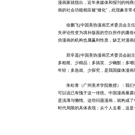
漫画家就指出，近年来媒体和报刊的纯商
画的社会功能相应被“矮化”，此现象非常
徐鹏飞(中国美协漫画艺术委员会主任
失评论性变为填补版面的空白所作的庸俗
供漫画的机构也属赢利性质，缺乏对漫画
郑辛遥(中国美协漫画艺术委员会副主
多粗糙、少精品；多搞笑、少幽默；多嘲
年轻；多急就、少探究，是我国媒体漫画
朱松青（广州美术学院教授）：我们中
可以说已有愧于这一传统。中国漫画暴露
是浅薄与懒惰。这些问题漫画，就构成了
时代局限的具体表现；从个人去看，这是