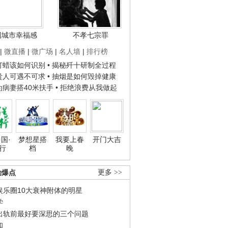
国城市幸福感
不孝七宗罪
|
微直播
|
微广场
|
名人墙
|
排行榜
子打蜡该如何识别
• 揭秘歼十研制全过程
种贵人可遇不可求
• 抽烟是如何毁掉健康
人为病妻搭40米扶手
• 拒绝浪费从我做起
国·
梦想星搭
我要上春
开门大吉
行
档
晚
劲爆点
更多 >>
娱乐圈10大衰神附体的明星
学
出轨前最好要深思的三个问题
和