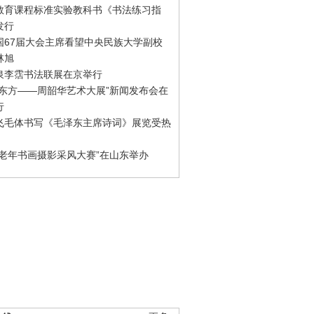
教育课程标准实验教科书《书法练习指
发行
国67届大会主席看望中央民族大学副校
林旭
泉李霑书法联展在京举行
游东方——周韶华艺术大展”新闻发布会在
行
飞毛体书写《毛泽东主席诗词》展览受热
国老年书画摄影采风大赛”在山东举办