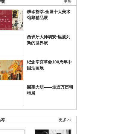
在线
更多
群珍荟萃-全国十大美术
馆藏精品展
西班牙大师胡安•里波列
斯的世界展
纪念辛亥革命100周年中
国油画展
回望大明——走近万历朝
特展
推荐
更多>>