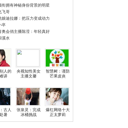
领衔拥有神秘身份背景的明星
飞飞哥
姑娘迪拉娜：把压力变成动力
小卒
青奥会俏主播陈滢：年轻真好
和溪水
别人的
央视知性美女
智慧树：谨防
难讲
主播文馨
芒果皮炎
：古人
张泉灵：完成
爆红网络十大
处暑
冰桶挑战
正太萝莉