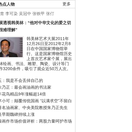
热点人物
更多
胄
李可染
吴冠中
张铁甲
张仃
展透视韩美林：“他对中华文化的爱之切
很难理解”
韩美林艺术大展2011年
12月26日至2012年2月8
日在中国国家博物馆举
行。这是国家博物馆历史
上首次艺术家个展，展出
林绘画、书法、雕塑、陶瓷、设计等门
作3200余件，吸引了观众近50万人次。
玉：我是不会丢掉自己的
朱乃正：最会画油画的书法家
年花鸟精品9年涨幅超14倍
李小可：颠覆传统国画 “以满求空”不留白
著名油画家、中央美院教授朱乃正先生
任早期魏碑持续上涨
极画作市场价值评析：两股力量呵护市场