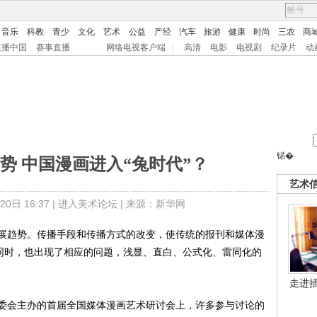
音乐
科教
青少
文化
艺术
公益
产经
汽车
旅游
健康
时尚
三农
商
直播中国
赛事直播
网络电视客户端
|
高清
电影
电视剧
纪录片
动
锘�
势 中国漫画进入“兔时代”？
艺术
日 16:37 |
进入美术论坛
| 来源：新华网
趋势。传播手段和传播方式的改变，使传统的报刊和媒体漫
”同时，也出现了相应的问题，浅显、直白、公式化、雷同化的
走进
会主办的首届全国媒体漫画艺术研讨会上，许多参与讨论的