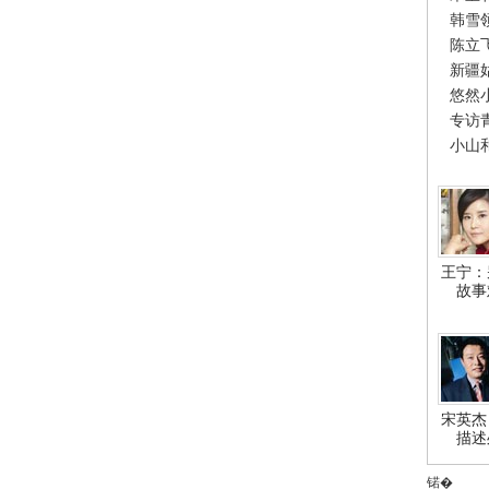
韩雪
陈立
新疆
悠然
专访
小山
王宁：
故事
宋英杰
描述
锘�