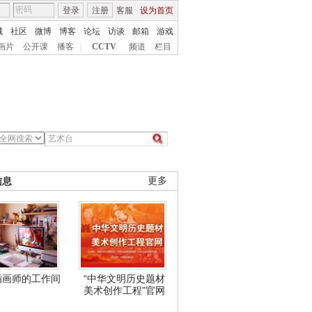
登录
注册
客服
设为首页
城
社区
微博
博客
论坛
访谈
邮箱
游戏
画片
公开课
播客
|
CCTV
频道
栏目
信息
更多
插画师的工作间
“中华文明历史题材
美术创作工程”官网