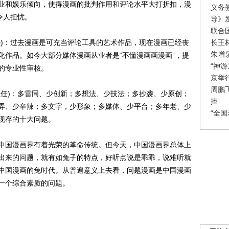
业和娱乐倾向，使得漫画的批判作用和评论水平大打折扣，漫
义务
令人担忧。
导》
联合
长王
)：过去漫画是可充当评论工具的艺术作品，现在漫画已经丧
朱增
化作品。如今大部分媒体漫画从业者是“不懂漫画画漫画”，提
“神
的专业性审核。
京举
周鹏
任)：多雷同、少创新；多想法、少技法；多抄袭、少原创；
捧
弄、少辛辣；多文字，少形象；多媒体、少平台；多年老、少
“全
现存的十大问题。
国漫画界有着光荣的革命传统。但今天，中国漫画界总体上
出来的问题，就有如兔子的特点，好听点说是乖乖，说难听就
中国漫画的兔时代。从普遍意义上去看，问题漫画是中国漫画
一个综合素质的问题。