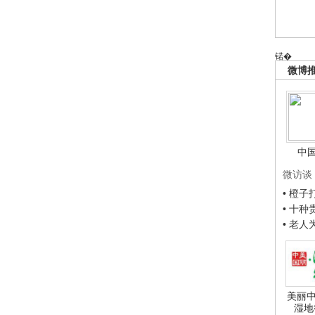
锘�
微博
中
微访谈
• 橙
• 十
• 老
美丽中
湿地