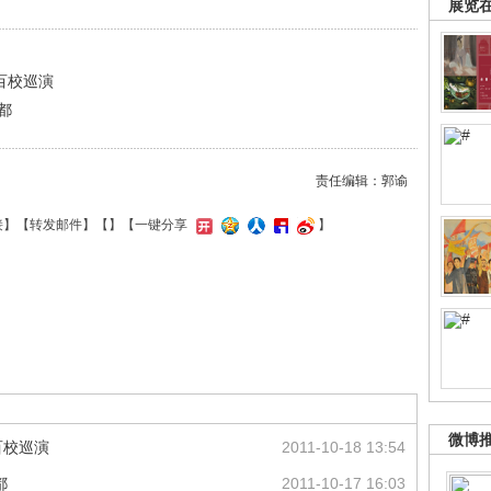
展览
百校巡演
都
责任编辑：郭谕
接
】【
转发邮件
】【
】
【一键分享
】
微博
百校巡演
2011-10-18 13:54
都
2011-10-17 16:03