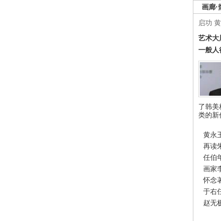
画廊·
启功
黄
艺术大
一般人
了韩美
类的新
黄永
再读
任伯
画家
怀念
于右
赵无