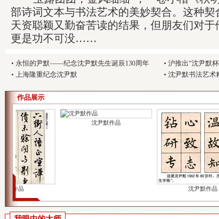
部诗词文本与书法艺术的美妙契合。这种契
天资聪颖又勤奋苦读的结果，但朋友们对于
更是功不可没……
永恒的尹默——纪念沈尹默先生诞辰130周年
沪推出“沈尹默
上海隆重纪念沈尹默
沈尹默书法艺术
作品展示
沈尹默作品
默作品
沈尹默作品
我眼中的大师