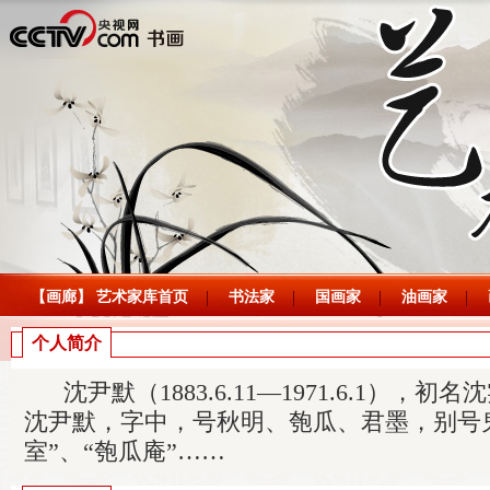
【画廊】 艺术家库首页
书法家
国画家
油画家
个人简介
沈尹默（1883.6.11—1971.6.1），
沈尹默，字中，号秋明、匏瓜、君墨，别号
室”、“匏瓜庵”……