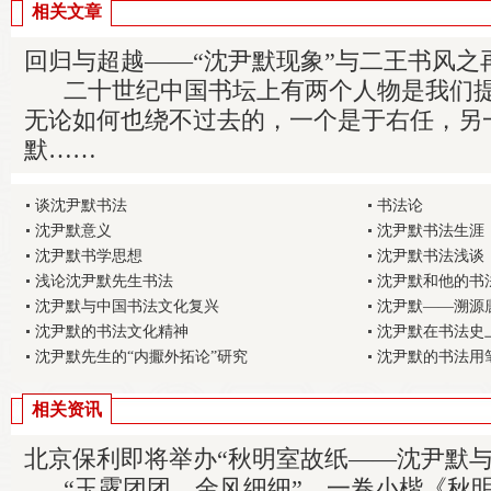
相关文章
回归与超越——“沈尹默现象”与二王书风之
二十世纪中国书坛上有两个人物是我们提
无论如何也绕不过去的，一个是于右任，另
默……
谈沈尹默书法
书法论
沈尹默意义
沈尹默书法生涯
沈尹默书学思想
沈尹默书法浅谈
浅论沈尹默先生书法
沈尹默和他的书
沈尹默与中国书法文化复兴
沈尹默——溯源
沈尹默的书法文化精神
沈尹默在书法史
沈尹默先生的“内擫外拓论”研究
沈尹默的书法用
相关资讯
北京保利即将举办“秋明室故纸——沈尹默与
“玉露团团，金风细细”，一卷小楷《秋