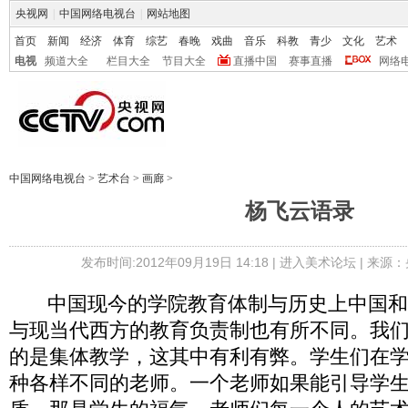
央视网
|
中国网络电视台
|
网站地图
首页
新闻
经济
体育
综艺
春晚
戏曲
音乐
科教
青少
文化
艺术
电视
频道大全
栏目大全
节目大全
直播中国
赛事直播
网络
中国网络电视台
>
艺术台
>
画廊
>
杨飞云语录
发布时间:2012年09月19日 14:18 |
进入美术论坛
| 来源：
中国现今的学院教育体制与历史上中国和
与现当代西方的教育负责制也有所不同。我
的是集体教学，这其中有利有弊。学生们在
种各样不同的老师。一个老师如果能引导学