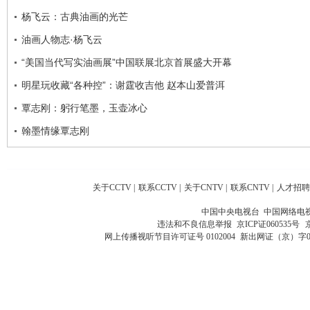
杨飞云：古典油画的光芒
油画人物志·杨飞云
“美国当代写实油画展”中国联展北京首展盛大开幕
明星玩收藏“各种控”：谢霆收吉他 赵本山爱普洱
覃志刚：躬行笔墨，玉壶冰心
翰墨情缘覃志刚
关于CCTV
|
联系CCTV
|
关于CNTV
|
联系CNTV
|
人才招聘
中国中央电视台 中国网络电
违法和不良信息举报
京ICP证060535号
网上传播视听节目许可证号 0102004
新出网证（京）字0