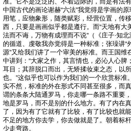
准。它不是泛泛的、不着边际的，而是有法
中国古代的画论谢赫“六法”我觉得是学画的
用笔，应物象形，随类赋彩，经营位置，传
西，只要是画画似乎都是遵行。而“天地有大
法而不诲，万物有成理而不说”（《庄子·知
的循道、虔敬我亦觉得是一种标准；张璪讲“
源”又给我们讲了一个审美的标准。而王国维
中讲到：“大家之作，其言情也，必沁人心脾
耳目；其辞脱口而出，无矫揉妆束之态，以
也。”这似乎也可以作为我们的一个欣赏标准
实不然，标准的外在形式不同甚至很多，而
谓的条条大陆通罗马，你走哪一条路不重要
地是罗马，而不是别的什么地方。有了内在
了，因为有了它就有了比较，有了比较也就
不足的地方你去学，你去做就是了。朝着标
少走弯路。