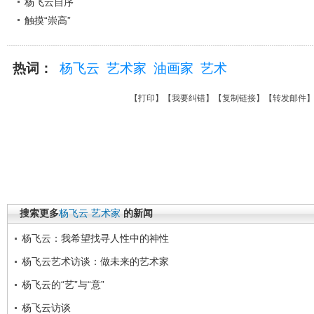
杨飞云自序
触摸“崇高”
热词：
杨飞云
艺术家
油画家
艺术
【
打印
】【
我要纠错
】【
复制链接
】【
转发邮件
搜索更多
杨飞云
艺术家
的新闻
杨飞云：我希望找寻人性中的神性
杨飞云艺术访谈：做未来的艺术家
杨飞云的“艺”与“意”
杨飞云访谈