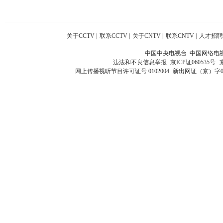
关于CCTV
|
联系CCTV
|
关于CNTV
|
联系CNTV
|
人才招聘
中国中央电视台 中国网络电
违法和不良信息举报
京ICP证060535号
网上传播视听节目许可证号 0102004
新出网证（京）字0