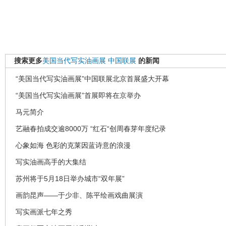
搜索更多
美国当代写实油画展
中国联展
的新闻
“美国当代写实油画展”中国联展北京首展盛大开幕
“美国当代写实油画展”首展即将在京举办
马元简介
艺融春拍成交逾8000万 “红石“创周春芽年度纪录
心象如海 色彩的克莱因蓝诗意的浪漫
写实油画高手的大集结
苏州将于5月18日举办城市“双年展”
画韵昆声——于少非、陈平绘画戏曲展演
写实画派七年之秀