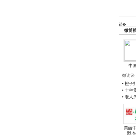
锘�
微博
中
微访谈
• 橙
• 十
• 老
美丽中
湿地