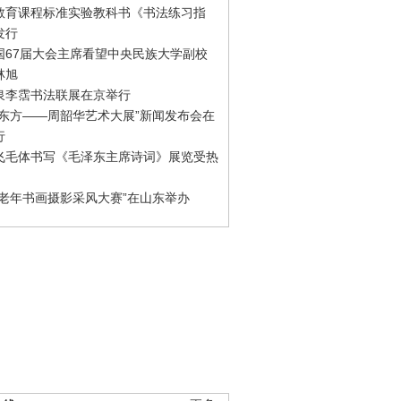
教育课程标准实验教科书《书法练习指
发行
国67届大会主席看望中央民族大学副校
林旭
泉李霑书法联展在京举行
游东方——周韶华艺术大展”新闻发布会在
行
飞毛体书写《毛泽东主席诗词》展览受热
国老年书画摄影采风大赛”在山东举办