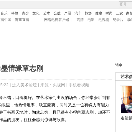
音乐
科教
青少
文化
艺术
公益
产经
汽车
旅游
健康
时尚
三农
商
直播中国
赛事直播
网络电视客户端
|
高清
电影
电视剧
纪录片
动
锘�
翰墨情缘覃志刚
艺术
:22 |
进入美术论坛
| 来源：央视网 |
手机看视频
不错，口碑挺好。在艺术家们出没的场合，你经常会听到有
们的眼里，他热情坦率，耿直豪爽，同时又是一位有魄力有能力
潜于书画天地时，陶然忘饥、且已很有心得的覃志刚，却还不
走进
作品的朋友，往往会感到惊讶与欣喜。