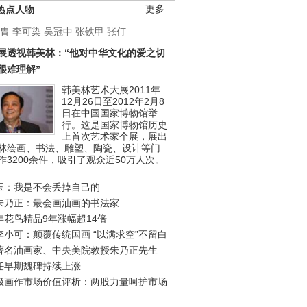
热点人物
更多
胄
李可染
吴冠中
张铁甲
张仃
展透视韩美林：“他对中华文化的爱之切
很难理解”
韩美林艺术大展2011年
12月26日至2012年2月8
日在中国国家博物馆举
行。这是国家博物馆历史
上首次艺术家个展，展出
林绘画、书法、雕塑、陶瓷、设计等门
作3200余件，吸引了观众近50万人次。
玉：我是不会丢掉自己的
朱乃正：最会画油画的书法家
年花鸟精品9年涨幅超14倍
李小可：颠覆传统国画 “以满求空”不留白
著名油画家、中央美院教授朱乃正先生
任早期魏碑持续上涨
极画作市场价值评析：两股力量呵护市场