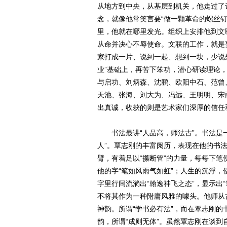
从地方到中央，从基层到机关，他走过了
念，就像他常笑言要“做一颗革命的螺丝
里，他就在哪里发光。组织上安排他到文
从命并决心不辱使命。文联的工作，就是
家打成一片、说到一起、想到一块，少说外
业”基础上，再苦下笨功，潜心研读理论
与启功、刘炳森、沈鹏、欧阳中石、范曾
天池、张海、刘大为、冯远、王明明、宋
出真诚，收获的则是艺术家们深厚的信任
书法最讲“人品高，师法古”。书法是一
人”。覃志刚的丰富阅历，表现在他的书法
臂，有着足以“攥断管”的力量，每每下笔
他的字“笔如风雨气如虹”；人生的沉浮，
字里行间流淌出“翰逸神飞之态”，显示出
不将其作为一种附庸风雅的噱头。他师从
神韵。所谓“学书必有法”，而在覃志刚
韵，所谓“成则无体”。虽然覃志刚在谈到