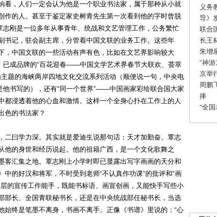
看，人们一定会认为他是一个职业书法家，属于那种从小就
义务
创作的人。甚至于鉴定家史树青先生第一次看到他的字时曾脱
导》
，覃志刚是一位多年从事青年、统战和文艺管理工作，公务繁忙
联合
长王
副书记，驻会副主席，分管着中国文联的业务工作。这些年
朱增
下，中国文联的一些活动有声有色，比如在文艺界影响较大
“神
、已成品牌的“百花迎春——中国文学艺术界春节大联欢、荟萃
京举
”为主题的海峡两岸四地文化交流系列活动（顺便说一句，中央电
周鹏
是他书写的），还有“同一个世界”——中国画家彩绘联合国大家
捧
中都浸透着他的心血和激情。这样一个全身心扑在工作上的人
“全
出色的书法家？
二曰学力深。其实就是爱迪生说那句话：天才加勤奋。覃志
从他的身世和经历说起。他的祖籍广西，是一个文化歌舞之
墨客汇集之地。覃志刚上小学时即已显露出写字画画的天分和
中的好汉和将军，不时受到老师“不认真作功课”的批评和“画
基层的宣传工作能手，既能书标语、画宣创画，又能快手写些小
部部长、全国青联秘书长，还是在中央统战部任秘书长，当选
他始终是笔墨不离身，书画不离手。正像《书谱》里说的：“心