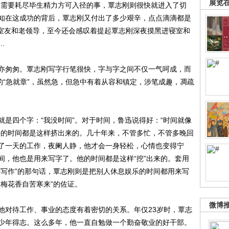
展览
是需要耗尽毕生精力方可入径的事，覃志刚则很快就进入了切
知在这成功的背后，覃志刚又付出了多少艰辛，点点滴滴都是
央室友和老领导，至今还会感叹着提起覃志刚深夜摸黑进寝室和
…
匆匆。覃志刚写字行笔很快，字与字之间不仅一气呵成，而
的“急就章”，虽然急，但急中有着从容和镇定，涉笔成趣，凋疏
四个字：“我没时间”。对于时间，鲁迅说得好：“时间就像
字的时间都是这样挤出来的。几十年来，不管多忙，不管多晚回
了一天的工作，夜阑人静，他才会一身轻松，心情也变得宁
间，他也是用来写字了。他的时间都是这样“挖”出来的。套用
来写作”的那句话，覃志刚则是把别人休息娱乐的时间都用来写
梅花香自苦寒来”的佐证。
微博
对待工作、事业的态度有着密切的关系。年仅23岁时，覃志
少年得志。这么多年，他一直自勉做一个勤奋敬业的好干部。