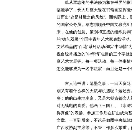
单从覃志刚的书法修为和在书界的影响
临池学字，长大后整天躲在书斋画室挥毫
口而出“这是林散之的风貌”。而实际上
的国家公务员。覃志刚现任中国文联党组
来，在他的创意、策划和直接的组织协调
的“德艺双馨”全国中青年艺术家表彰活动
文艺精品的“百花”系列活动和以“中华情
视台经常播放的“中华情”栏目的三个字就
庭艺术大展等。每一项活动、每一件事情
怎么能够成为一名书法家，而且还是一个
古人论书讲：笔墨之事，一曰天资笃，
刚又有着什么样的天赋与机遇呢？这还要
乡；他的出生地南京，又是六朝古都文人
对无线电的喜爱。他画《三国》、《水浒》
得真像”的表扬。参加工作后在矿山成为
文章。一直到后来，不论是做团中央统战
广西政协副主席等，不管工作多么繁重，