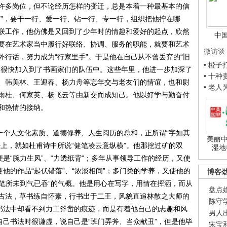
许多岗位，但不论经历怎样的变迁，总是本着一种最基本的信
钉”，要干一行、爱一行、钻一行、专一行，组织把他拧在哪
联工作，他仿佛是又回到了少年时的情趣和爱好的起点，欣然
中
要在艺术家当中履行好联络、协调、服务的职能，就要和艺术
微访谈
行话，努力成为“行家里手”。于是他在自己从不曾丢弃的“旧
• 橙
，很快加入到了书画家们的队伍中。这些年里，他进一步加深了
• 十
、韩美林、王迎春、杨力舟等忘年交与老友们的情谊，也和尉
• 老
雨桂、何家英、杨飞云等由新交而成知己。他以好学与勤奋付
和热情的接纳。
个人文化素质、道德修养、人生阅历的总和，正所谓“字如其
美丽中
上，就如杜甫诗中所说“健笔凌云意纵横”。他那挖过矿的双
湿地
便是“腕力生风”、“力透纸背”；多年从事领导工作的经历，又使
使他的作品“起伏错落”、“浓淡相间”；多门类的学养，又使他的
博客
“笔所未到气已吞”的气概。他是用心在写字，用情在挥洒，而从
盘点
古法，草书练自怀素，行书出于二王，风貌直追林散之大师的
陈守
的书法中却看不到力工斧凿的痕迹，而是有着他自己的志趣和风
男人
自己书法时很谦虚，说自己是“班门弄斧、当众献丑”，但是他毕
宋宝