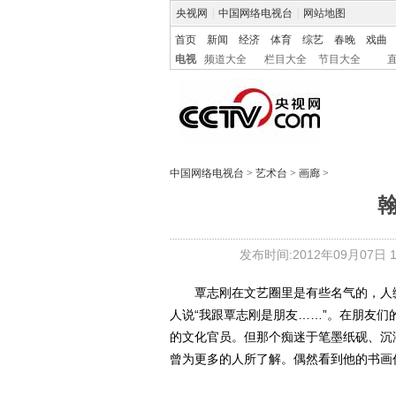
央视网
|
中国网络电视台
|
网站地图
首页
新闻
经济
体育
综艺
春晚
戏曲
电视
频道大全
栏目大全
节目大全
中国网络电视台
>
艺术台
>
画廊
>
发布时间:2012年09月07日 15
覃志刚在文艺圈里是有些名气的，人缘
人说“我跟覃志刚是朋友……”。在朋友
的文化官员。但那个痴迷于笔墨纸砚、沉
曾为更多的人所了解。偶然看到他的书画