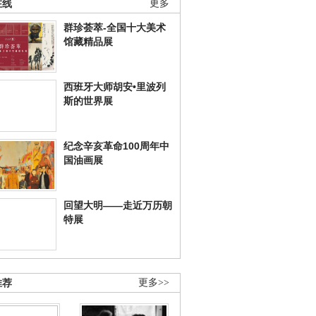
在线
更多
群珍荟萃-全国十大美术
馆藏精品展
西班牙大师胡安•里波列
斯的世界展
纪念辛亥革命100周年中
国油画展
回望大明——走近万历朝
特展
推荐
更多>>