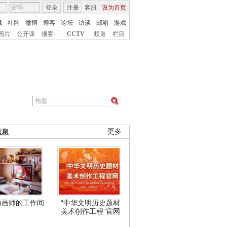
登录
注册
客服
设为首页
城
社区
微博
博客
论坛
访谈
邮箱
游戏
画片
公开课
播客
|
CCTV
频道
栏目
信息
更多
插画师的工作间
“中华文明历史题材
美术创作工程”官网