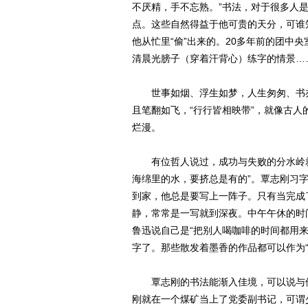
不厌精，手不忘熟。”书法，对于很多人
点。这些自然得益于他可贵的天分，可谁
他从忙里“偷”出来的。20多年前的团中
清晨光膀子（穿着汗背心）练字的情景…
世事如烟、浮生如梦，人生匆匆、书亦
且笔翻如飞，“行行皆相映带”，就像古人
烂漫。
有位哲人说过，成功与失败的分水岭就是
海绵里的水，要挤总是有的”。覃志刚习
到家，他总是要写上一阵子。只有当完成
静，常常是一写就到深夜。中午午休的时
鲁迅说自己是“把别人喝咖啡的时间都用
字了。那些散发着墨香的作品都可以作为“
覃志刚的书法能渐入佳境，可以说与他
刚就在一个煤矿当上了党委副书记，可谓