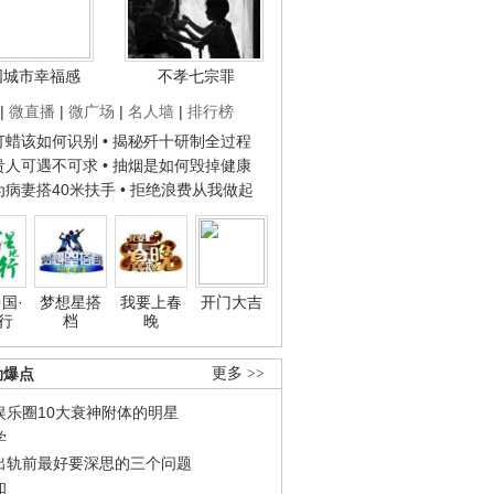
国城市幸福感
不孝七宗罪
|
微直播
|
微广场
|
名人墙
|
排行榜
子打蜡该如何识别
• 揭秘歼十研制全过程
种贵人可遇不可求
• 抽烟是如何毁掉健康
人为病妻搭40米扶手
• 拒绝浪费从我做起
国·
梦想星搭
我要上春
开门大吉
行
档
晚
劲爆点
更多 >>
娱乐圈10大衰神附体的明星
学
出轨前最好要深思的三个问题
和