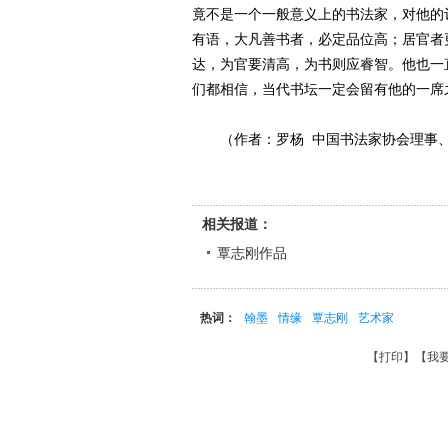
竟不是一个一般意义上的书法家，对他的
有语，大凡善书者，必定品位高；居官者
达，为官要清高，为书则应睿智。他也一
们都相信，当代书坛一定会留有他的一席
（作者：罗杨 中国书法家协会理事、
相关报道：
覃志刚作品
热词：
翰墨
情缘
覃志刚
艺术家
【
打印
】【
我