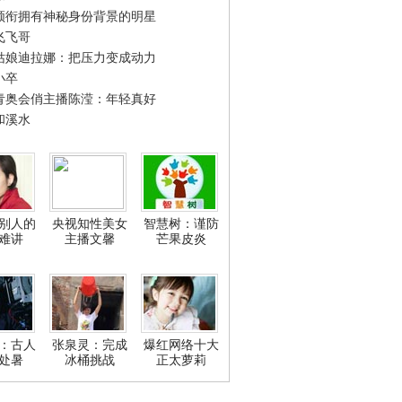
领衔拥有神秘身份背景的明星
飞飞哥
姑娘迪拉娜：把压力变成动力
小卒
青奥会俏主播陈滢：年轻真好
和溪水
别人的
央视知性美女
智慧树：谨防
难讲
主播文馨
芒果皮炎
：古人
张泉灵：完成
爆红网络十大
处暑
冰桶挑战
正太萝莉