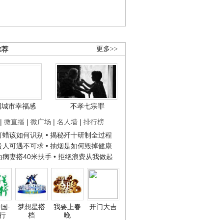
推荐
更多>>
国城市幸福感
不孝七宗罪
|
微直播
|
微广场
|
名人墙
|
排行榜
子打蜡该如何识别
• 揭秘歼十研制全过程
种贵人可遇不可求
• 抽烟是如何毁掉健康
人为病妻搭40米扶手
• 拒绝浪费从我做起
国·
梦想星搭
我要上春
开门大吉
行
档
晚