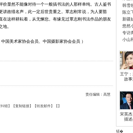
评价显然不能像对待一个一般搞书法的人那样单纯。古人鉴书
韩雪
更讲政绩名声，此一定后世贵重之。覃志刚常说，为人要豁
陈立
新疆
直在这样耕耘着，从无懈怠。有缘见过覃志刚书法作品的朋友
悠然
之地。
专访
小山
中国美术家协会会员、中国摄影家协会会员 ）
王宁：
故事
责任编辑：高慧
要纠错
】【
复制链接
】【
转发邮件
】【
】
宋英杰
描述
锘�