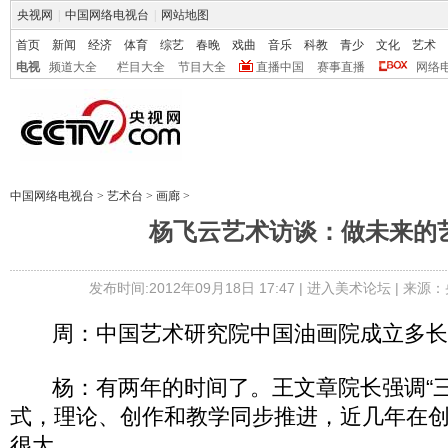
央视网
|
中国网络电视台
|
网站地图
首页
新闻
经济
体育
综艺
春晚
戏曲
音乐
科教
青少
文化
艺术
电视
频道大全
栏目大全
节目大全
直播中国
赛事直播
网络
中国网络电视台
>
艺术台
>
画廊
>
杨飞云艺术访谈：做未来的
发布时间:2012年09月18日 17:47 |
进入美术论坛
| 来源：
周：中国艺术研究院中国油画院成立多长
杨：有两年的时间了。王文章院长强调“三
式，理论、创作和教学同步推进，近几年在
很大。