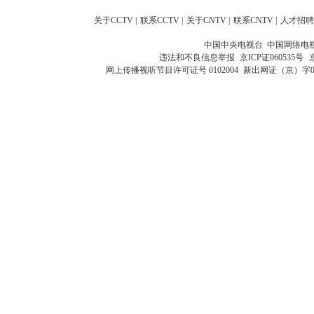
关于CCTV
|
联系CCTV
|
关于CNTV
|
联系CNTV
|
人才招聘
中国中央电视台 中国网络电
违法和不良信息举报
京ICP证060535号
网上传播视听节目许可证号 0102004
新出网证（京）字0