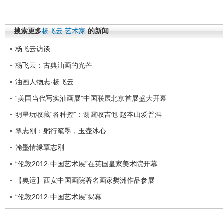
搜索更多
杨飞云
艺术家
的新闻
杨飞云访谈
杨飞云：古典油画的光芒
油画人物志·杨飞云
“美国当代写实油画展”中国联展北京首展盛大开幕
明星玩收藏“各种控”：谢霆收吉他 赵本山爱普洱
覃志刚：躬行笔墨，玉壶冰心
翰墨情缘覃志刚
“伦敦2012·中国艺术展”在英国皇家美术院开幕
【奥运】西安中国画院著名画家樊洲作品参展
“伦敦2012·中国艺术展”揭幕