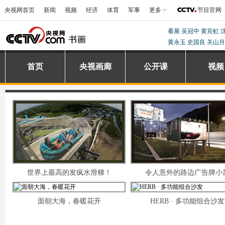
央视网首页
新闻
视频
经济
体育
军事
更多
节目官网
看展
吴冠中
黄宾虹
黄永玉
史国良
关山
首页
央视画廊
公开课
视频
世界上最高的发疯水滑梯！
令人意外的路边广告牌小
面朝大海，春暖花开
HERB · 多功能组合沙发