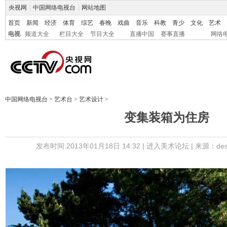
央视网
|
中国网络电视台
|
网站地图
首页
新闻
经济
体育
综艺
春晚
戏曲
音乐
科教
青少
文化
艺术
电视
频道大全
栏目大全
节目大全
直播中国
赛事直播
网络
中国网络电视台
>
艺术台
>
艺术设计
>
变集装箱为住房
发布时间:2013年01月18日 14:32 |
进入美术论坛
| 来源：des