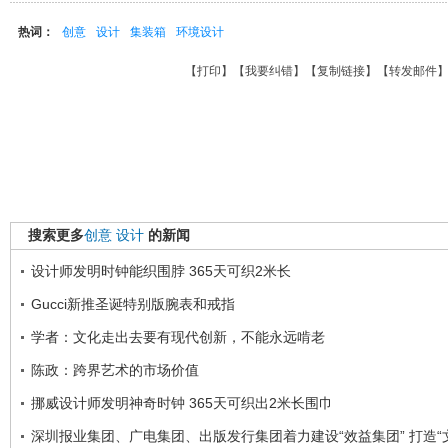
热词：
创意
设计
集装箱
环境设计
【
打印
】【
我要纠错
】【
复制链接
】【
转发邮件
搜索更多
创意
设计
的新闻
设计师发明时钟能织围脖 365天可织2米长
Gucci新推圣诞特别版腕表和戒指
学者：文化走出去要有现代创新，不能永远啃老
陈政：跨界艺术的市场价值
挪威设计师发明神奇时钟 365天可织出2米长围巾
深圳报业集团、广电集团、出版发行集团着力建设“效益集团” 打造“