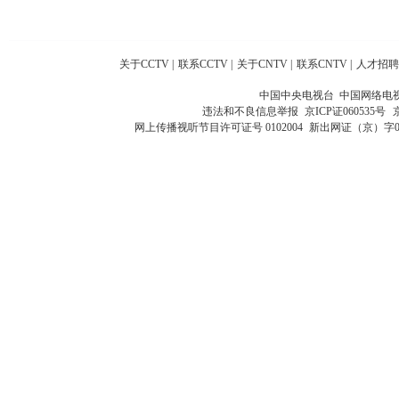
关于CCTV
|
联系CCTV
|
关于CNTV
|
联系CNTV
|
人才招聘
中国中央电视台 中国网络电
违法和不良信息举报
京ICP证060535号
网上传播视听节目许可证号 0102004
新出网证（京）字0