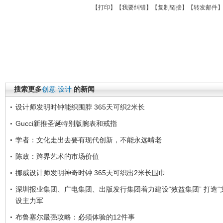
【
打印
】【
我要纠错
】【
复制链接
】【
转发邮件
搜索更多
创意
设计
的新闻
设计师发明时钟能织围脖 365天可织2米长
Gucci新推圣诞特别版腕表和戒指
学者：文化走出去要有现代创新，不能永远啃老
陈政：跨界艺术的市场价值
挪威设计师发明神奇时钟 365天可织出2米长围巾
深圳报业集团、广电集团、出版发行集团着力建设“效益集团” 打造“
设主力军
布鲁塞尔最强攻略：必须体验的12件事