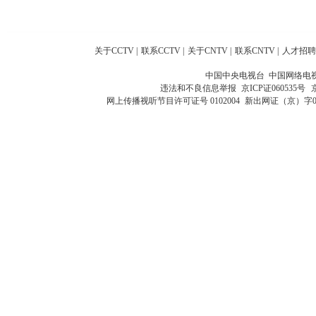
关于CCTV
|
联系CCTV
|
关于CNTV
|
联系CNTV
|
人才招聘
中国中央电视台 中国网络电
违法和不良信息举报
京ICP证060535号
网上传播视听节目许可证号 0102004
新出网证（京）字0