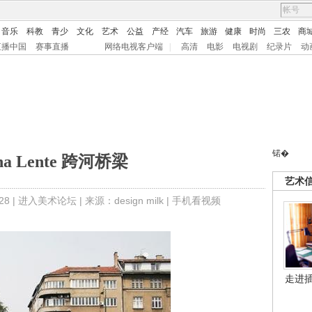
音乐
科教
青少
文化
艺术
公益
产经
汽车
旅游
健康
时尚
三农
商
直播中国
赛事直播
网络电视客户端
|
高清
电影
电视剧
纪录片
动
锘�
ina Lente 跨河桥梁
艺术
8 |
进入美术论坛
| 来源：design milk |
手机看视频
走进