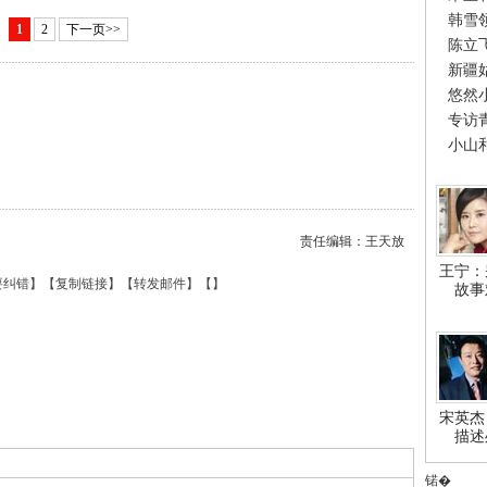
韩雪
1
2
下一页>>
陈立
新疆
悠然
专访
小山
责任编辑：王天放
王宁：
要纠错
】【
复制链接
】【
转发邮件
】【
】
故事
宋英杰
描述
锘�