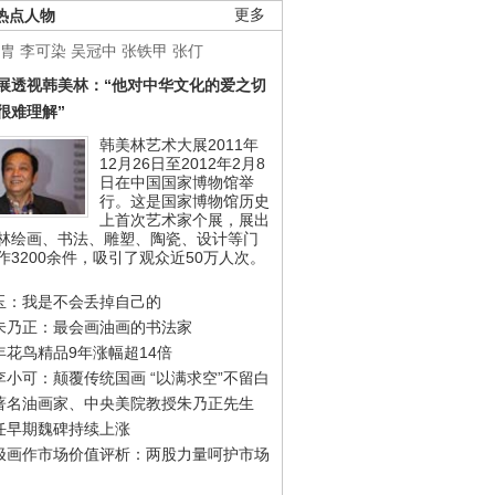
热点人物
更多
胄
李可染
吴冠中
张铁甲
张仃
展透视韩美林：“他对中华文化的爱之切
很难理解”
韩美林艺术大展2011年
12月26日至2012年2月8
日在中国国家博物馆举
行。这是国家博物馆历史
上首次艺术家个展，展出
林绘画、书法、雕塑、陶瓷、设计等门
作3200余件，吸引了观众近50万人次。
玉：我是不会丢掉自己的
朱乃正：最会画油画的书法家
年花鸟精品9年涨幅超14倍
李小可：颠覆传统国画 “以满求空”不留白
著名油画家、中央美院教授朱乃正先生
任早期魏碑持续上涨
极画作市场价值评析：两股力量呵护市场