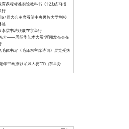
教育课程标准实验教科书《书法练习指
发行
国67届大会主席看望中央民族大学副校
林旭
泉李霑书法联展在京举行
游东方——周韶华艺术大展”新闻发布会在
行
飞毛体书写《毛泽东主席诗词》展览受热
国老年书画摄影采风大赛”在山东举办