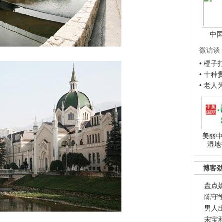
中
微访谈
• 橙
• 十
• 老
美丽中
湿地
博客
盘点
陈守
男人
宋宝