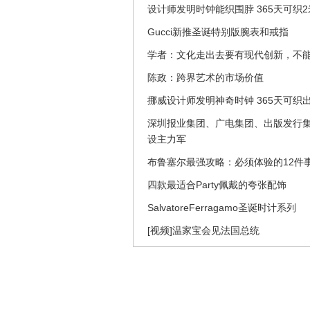
设计师发明时钟能织围脖 365天可织
Gucci新推圣诞特别版腕表和戒指
学者：文化走出去要有现代创新，不
陈政：跨界艺术的市场价值
挪威设计师发明神奇时钟 365天可织
深圳报业集团、广电集团、出版发行集团
设主力军
布鲁塞尔最强攻略：必须体验的12件
四款最适合Party佩戴的夸张配饰
SalvatoreFerragamo圣诞时计系列
[视频]温家宝会见法国总统