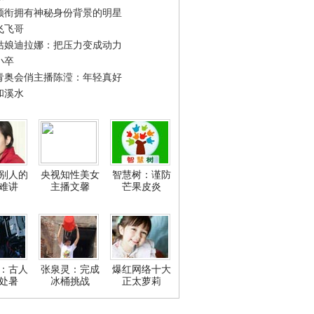
领衔拥有神秘身份背景的明星
飞飞哥
姑娘迪拉娜：把压力变成动力
小卒
青奥会俏主播陈滢：年轻真好
和溪水
别人的
央视知性美女
智慧树：谨防
难讲
主播文馨
芒果皮炎
：古人
张泉灵：完成
爆红网络十大
处暑
冰桶挑战
正太萝莉