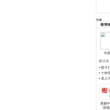
锘�
微博
中
微访谈
• 橙
• 十
• 老
美丽中
湿地