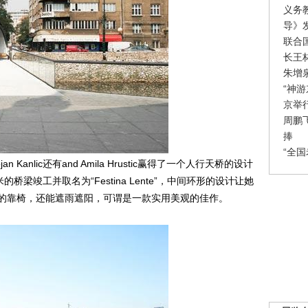
义务
导》
联合
长王
朱增
“神
京举
周鹏
捧
“全
n Kanlic还有and Amila Hrustic赢得了一个人行天桥的设计
梁竣工并取名为“Festina Lente”，中间环形的设计让她
的靠椅，还能遮雨遮阳，可谓是一款实用美观的佳作。