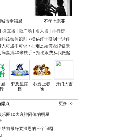
国城市幸福感
不孝七宗罪
|
微直播
|
微广场
|
名人墙
|
排行榜
子打蜡该如何识别
• 揭秘歼十研制全过程
种贵人可遇不可求
• 抽烟是如何毁掉健康
人为病妻搭40米扶手
• 拒绝浪费从我做起
国·
梦想星搭
我要上春
开门大吉
行
档
晚
劲爆点
更多 >>
娱乐圈10大衰神附体的明星
学
出轨前最好要深思的三个问题
和