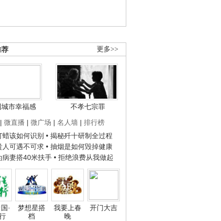
推荐
更多>>
国城市幸福感
不孝七宗罪
|
微直播
|
微广场
|
名人墙
|
排行榜
子打蜡该如何识别
• 揭秘歼十研制全过程
种贵人可遇不可求
• 抽烟是如何毁掉健康
人为病妻搭40米扶手
• 拒绝浪费从我做起
国·
梦想星搭
我要上春
开门大吉
行
档
晚