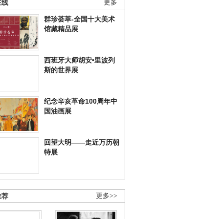
在线
更多
群珍荟萃-全国十大美术
馆藏精品展
西班牙大师胡安•里波列
斯的世界展
纪念辛亥革命100周年中
国油画展
回望大明——走近万历朝
特展
推荐
更多>>