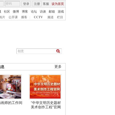
登录
注册
客服
设为首页
城
社区
微博
博客
论坛
访谈
邮箱
游戏
画片
公开课
播客
|
CCTV
频道
栏目
信息
更多
插画师的工作间
“中华文明历史题材
美术创作工程”官网