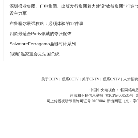
深圳报业集团、广电集团、出版发行集团着力建设“效益集团” 打造“
设主力军
布鲁塞尔最强攻略：必须体验的12件事
四款最适合Party佩戴的夸张配饰
SalvatoreFerragamo圣诞时计系列
[视频]温家宝会见法国总统
关于CCTV
|
联系CCTV
|
关于CNTV
|
联系CNTV
|
人才招聘
中国中央电视台 中国网络电
违法和不良信息举报
京ICP证060535号
网上传播视听节目许可证号 0102004
新出网证（京）字0