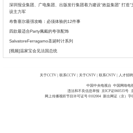
深圳报业集团、广电集团、出版发行集团着力建设“效益集团” 打造“
设主力军
布鲁塞尔最强攻略：必须体验的12件事
四款最适合Party佩戴的夸张配饰
SalvatoreFerragamo圣诞时计系列
[视频]温家宝会见法国总统
关于CCTV
|
联系CCTV
|
关于CNTV
|
联系CNTV
|
人才招聘
中国中央电视台 中国网络电
违法和不良信息举报
京ICP证060535号
网上传播视听节目许可证号 0102004
新出网证（京）字0