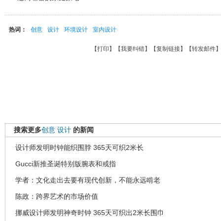
热词：
创意
设计
环境设计
室内设计
【
打印
】【
我要纠错
】【
复制链接
】【
转发邮件
搜索更多
创意
设计
的新闻
设计师发明时钟能织围脖 365天可织2米长
Gucci新推圣诞特别版腕表和戒指
学者：文化走出去要有现代创新，不能永远啃老
陈政：跨界艺术的市场价值
挪威设计师发明神奇时钟 365天可织出2米长围巾