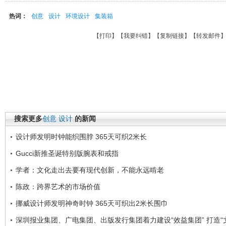
热词：
创意
设计
环境设计
集装箱
【
打印
】【
我要纠错
】【
复制链接
】【
转发邮件
搜索更多
创意
设计
的新闻
设计师发明时钟能织围脖 365天可织2米长
Gucci新推圣诞特别版腕表和戒指
学者：文化走出去要有现代创新，不能永远啃老
陈政：跨界艺术的市场价值
挪威设计师发明神奇时钟 365天可织出2米长围巾
深圳报业集团、广电集团、出版发行集团着力建设“效益集团” 打造“