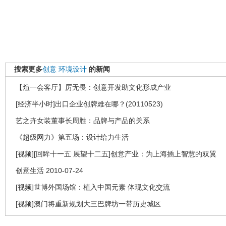
搜索更多
创意
环境设计
的新闻
【煊一会客厅】厉无畏：创意开发助文化形成产业
[经济半小时]出口企业创牌难在哪？(20110523)
艺之卉女装董事长周胜：品牌与产品的关系
《超级网力》第五场：设计给力生活
[视频][回眸十一五 展望十二五]创意产业：为上海插上智慧的双翼
创意生活 2010-07-24
[视频]世博外国场馆：植入中国元素 体现文化交流
[视频]澳门将重新规划大三巴牌坊一带历史城区