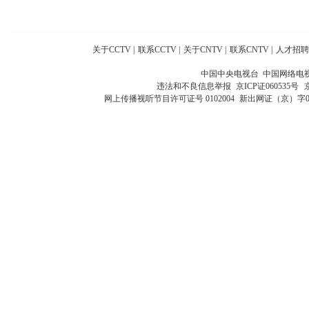
关于CCTV
|
联系CCTV
|
关于CNTV
|
联系CNTV
|
人才招聘
中国中央电视台 中国网络电
违法和不良信息举报
京ICP证060535号
网上传播视听节目许可证号 0102004
新出网证（京）字0