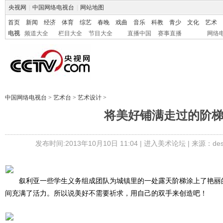
央视网
|
中国网络电视台
|
网站地图
首页
新闻
经济
体育
综艺
春晚
戏曲
音乐
科教
青少
文化
艺术
电视
频道大全
栏目大全
节目大全
直播中国
赛事直播
网络
中国网络电视台
>
艺术台
>
艺术设计
>
将美好铺满走过的阶
发布时间:2013年10月10日 11:04 |
进入美术论坛
| 来源：des
叙利亚一些学生义务组成团队为城镇里的一处露天阶梯涂上了艳丽
间充满了活力。所以说美好不需要祈求，用自己的双手来创造吧！