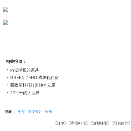
相关报道：
内嵌绿植的家具
GREEN ZERO 模块化住房
回收塑料瓶打造神奇云屋
22平米的大世界
热词：
创意
环境设计
绘画
【
打印
】【
举报/纠错
】【
复制链接
】【
转发邮件