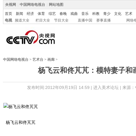
央视网
|
中国网络电视台
|
网站地图
首页
新闻
经济
体育
综艺
春晚
戏曲
音乐
科教
青少
文化
艺术
电视
频道大全
栏目大全
节目大全
直播中国
赛事直播
网络
中国网络电视台
>
艺术台
>
画廊
>
杨飞云和佟芃芃：模特妻子和
发布时间:2012年09月19日 14:59 |
进入美术论坛
| 来源：
杨飞云和佟芃芃