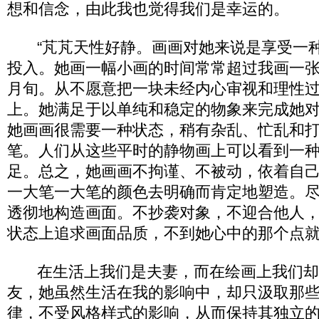
想和信念，由此我也觉得我们是幸运的。
“芃芃天性好静。画画对她来说是享受一种
投入。她画一幅小画的时间常常超过我画一
月旬。从不愿意把一块未经内心审视和理性
上。她满足于以单纯和稳定的物象来完成她
她画画很需要一种状态，稍有杂乱、忙乱和
笔。人们从这些平时的静物画上可以看到一
足。总之，她画画不拘谨、不被动，依着自
一大笔一大笔的颜色去明确而肯定地塑造。
透彻地构造画面。不抄袭对象，不迎合他人
状态上追求画面品质，不到她心中的那个点
在生活上我们是夫妻，而在绘画上我们却成
友，她虽然生活在我的影响中，却只汲取那
律，不受风格样式的影响，从而保持其独立