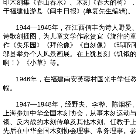
印木刻集《春山春水》。木刻《春天的树》，
于福建仙游县《闽中日报》(单复先生编辑)。
1944—1945年，在江西信丰为诗人野曼
诗歌刻插图，为儿童文学作家贺宜《旋律的
作《失乐园》《拜伦像》《自刻像》《玛耶
邬县举办个人风景画展。在上犹县刻《饥饿
啊！》《小草》等。
1946年，在福建南安芙蓉村国光中学任教
幅。
1947—1948年，经野夫、李桦、陈烟桥
上海参加中华全国木刻协会，从事木刻运动
饿、反内战的木刻传单及其他木刻。任教于
先后在中华全国木刻协会理事、常务理事。