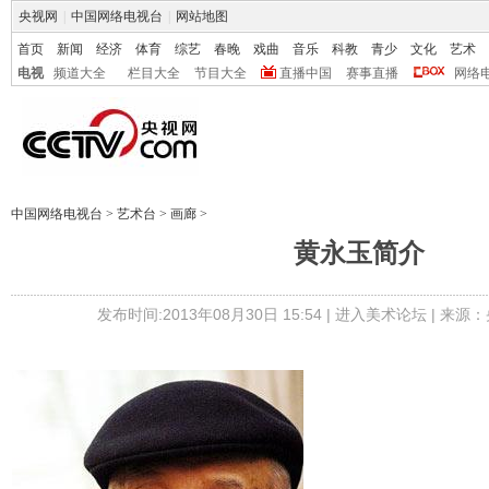
央视网
|
中国网络电视台
|
网站地图
首页
新闻
经济
体育
综艺
春晚
戏曲
音乐
科教
青少
文化
艺术
电视
频道大全
栏目大全
节目大全
直播中国
赛事直播
网络
中国网络电视台
>
艺术台
>
画廊
>
黄永玉简介
发布时间:2013年08月30日 15:54 |
进入美术论坛
| 来源：