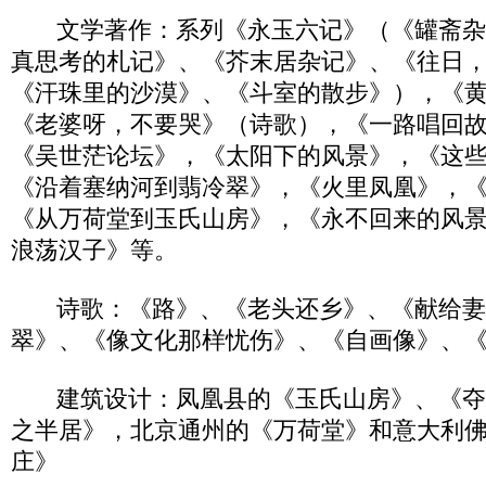
文学著作：系列《永玉六记》（《罐斋杂
真思考的札记》、《芥末居杂记》、《往日
《汗珠里的沙漠》、《斗室的散步》），《
《老婆呀，不要哭》（诗歌），《一路唱回
《吴世茫论坛》，《太阳下的风景》，《这
《沿着塞纳河到翡冷翠》，《火里凤凰》，
《从万荷堂到玉氏山房》，《永不回来的风
浪荡汉子》等。
诗歌：《路》、《老头还乡》、《献给妻
翠》、《像文化那样忧伤》、《自画像》、
建筑设计：凤凰县的《玉氏山房》、《夺
之半居》，北京通州的《万荷堂》和意大利
庄》