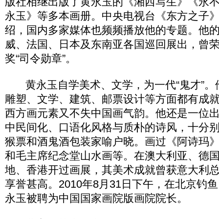
版社相继出版了黄永玉的《湘西写生》《永
永玉》等多本画册。中央电视台《东方之子
绍，国内多家媒体也频频播放他的专题。他
威、法国、日本及东南亚各国巡回展出，曾
奖“司令勋章”。
黄永玉自学美术、文学，为一代“鬼才”。
雕塑、文学、建筑、邮票设计等方面都有成
西方画元素又不失中国画气韵。他还是一位
中民间化、口语化风格与质朴的诗风，十分
猴票和酒鬼酒包装家喻户晓。画过《阿诗玛
和毛主席纪念堂山水画等。在澳大利亚、德
地、香港开过画展，其美术成就曾获意大利
享誉甚高。2010年8月31日下午，在北京钓
永玉被聘为中国国家画院版画院院长。