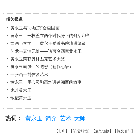
相关报道：
黄永玉与“小屁孩”合画国画
黄永玉：一枚盖在两个时代身上的鲜活印章
绘画与文学——黄永玉岳麓书院演讲笔录
艺术与真情无价——访著名画家黄永玉
黄永玉荣获奥林匹克艺术大奖
黄永玉画跋中的随想（创作心语）
一张画一封信谈艺术
黄永玉：用心灵和画笔讲述湘西的故事
鬼才黄永玉
散记黄永玉
热词：
黄永玉
简介
艺术
大师
【
打印
】【
举报/纠错
】【
复制链接
】【
转发邮件