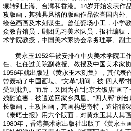
辗转到上海、台湾和香港。14岁开始发表作
攻版画，其独具风格的版画作品饮誉国内外
绘色画画及木刻谋生。曾任瓷场小工，小学
众教育馆员，剧团见习美术队员，报社编辑
术学院教授，中国美术家协会常务理事、副
黄永玉1952年被安排在中央美术学院工
任。担任过美院副教授、教授及中国美术家
1956年就出版过《黄永玉木刻集》，其代表作“
曾轰动了中国画坛。“文革”期间，被“四人帮
受到批判。而后，又因为在“北京大饭店”画
残酷迫害，被遣送回家乡凤凰。“四人帮”倒
长版画，主攻国画，其画构思奇特，造诣精深。
《泰晤士报》用六个版面，对黄永玉其人其
1980年，香港美术家出版社出版了《黄永玉