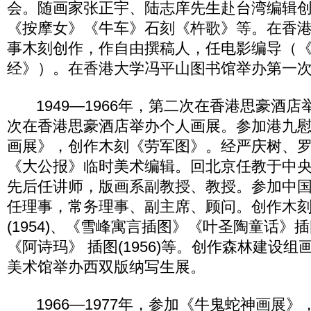
会。随画家张正宇、陆志庠先生赴台湾编辑
《按摩女》《牛车》石刻《杵歌》等。在香港
事木刻创作，作自由撰稿人，任电影编导（
经》）。在香港大学冯平山图书馆举办第一
1949—1966年，第二次在香港思豪酒店
次在香港思豪酒店举办个人画展。参加港九
画展》，创作木刻《劳军图》。经严庆树、
《大公报》临时美术编辑。回北京任教于中
先后任讲师，版画系副教授、教授。参加中
任理事，常务理事、副主席、顾问。创作木
(1954)、《雪峰寓言插图》《叶圣陶童话》
《阿诗玛》 插图(1956)等。创作森林建设
美术馆举办西双版纳写生展。
1966—1977年，参加《牛鬼蛇神画展》