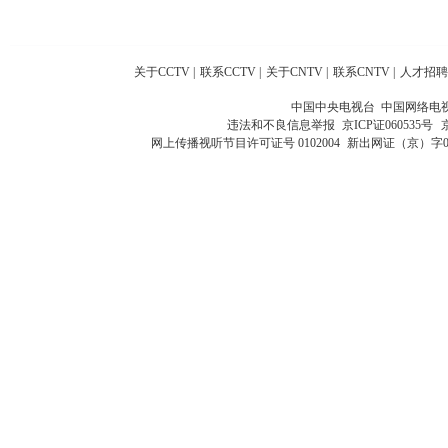
关于CCTV
|
联系CCTV
|
关于CNTV
|
联系CNTV
|
人才招聘
中国中央电视台 中国网络电
违法和不良信息举报
京ICP证060535号
网上传播视听节目许可证号 0102004
新出网证（京）字0