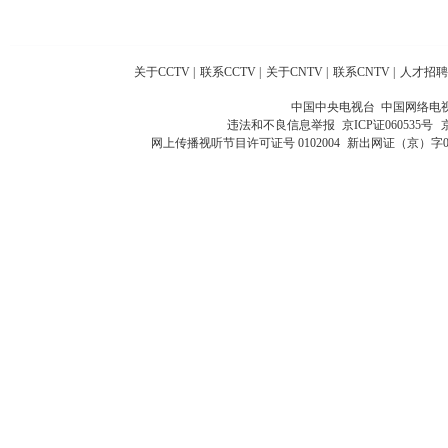
关于CCTV
|
联系CCTV
|
关于CNTV
|
联系CNTV
|
人才招聘
中国中央电视台 中国网络电
违法和不良信息举报
京ICP证060535号
网上传播视听节目许可证号 0102004
新出网证（京）字0