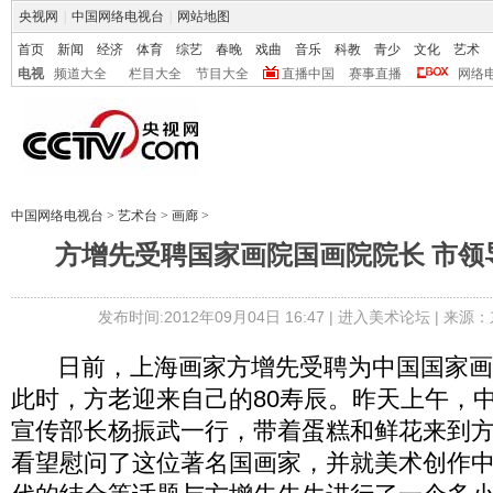
央视网
|
中国网络电视台
|
网站地图
首页
新闻
经济
体育
综艺
春晚
戏曲
音乐
科教
青少
文化
艺术
电视
频道大全
栏目大全
节目大全
直播中国
赛事直播
网络
中国网络电视台
>
艺术台
>
画廊
>
方增先受聘国家画院国画院院长 市领
发布时间:2012年09月04日 16:47 |
进入美术论坛
| 来源：
日前，上海画家方增先受聘为中国国家画
此时，方老迎来自己的80寿辰。昨天上午，
宣传部长杨振武一行，带着蛋糕和鲜花来到
看望慰问了这位著名国画家，并就美术创作