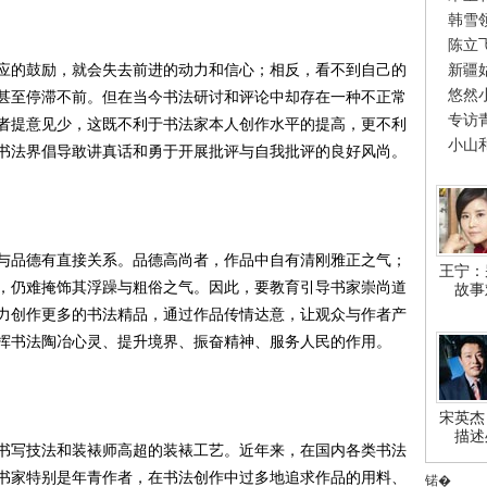
韩雪
陈立
新疆
的鼓励，就会失去前进的动力和信心；相反，看不到自己的
悠然
甚至停滞不前。但在当今书法研讨和评论中却存在一种不正常
专访
者提意见少，这既不利于书法家本人创作水平的提高，更不利
小山
书法界倡导敢讲真话和勇于开展批评与自我批评的良好风尚。
品德有直接关系。品德高尚者，作品中自有清刚雅正之气；
王宁：
，仍难掩饰其浮躁与粗俗之气。因此，要教育引导书家崇尚道
故事
力创作更多的书法精品，通过作品传情达意，让观众与作者产
挥书法陶冶心灵、提升境界、振奋精神、服务人民的作用。
宋英杰
描述
写技法和装裱师高超的装裱工艺。近年来，在国内各类书法
书家特别是年青作者，在书法创作中过多地追求作品的用料、
锘�