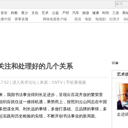
音乐
科教
青少
文化
艺术
公益
产经
汽车
旅游
健康
时尚
三农
商
直播中国
赛事直播
网络电视客户端
|
高清
电影
电视剧
纪录片
动
锘�
关注和处理好的几个关系
艺术
:52 |
进入美术论坛
| 来源：CNTV |
手机看视频
，我国书法事业得到长足进步，呈现出百花齐放的繁荣景
组织应抓住这一难得机遇，乘势而上，按照刘云山同志在中国
多想谋全局、利长远的事情，多做打基础、立品牌的事情，多
走进
起实践和历史检验的实绩，不断开创书法事业的新局面。