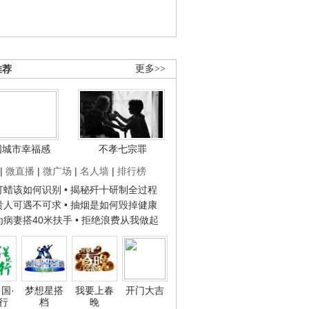
推荐
更多>>
国城市幸福感
不孝七宗罪
|
微直播
|
微广场
|
名人墙
|
排行榜
子打蜡该如何识别
• 揭秘歼十研制全过程
种贵人可遇不可求
• 抽烟是如何毁掉健康
人为病妻搭40米扶手
• 拒绝浪费从我做起
国·
梦想星搭
我要上春
开门大吉
行
档
晚