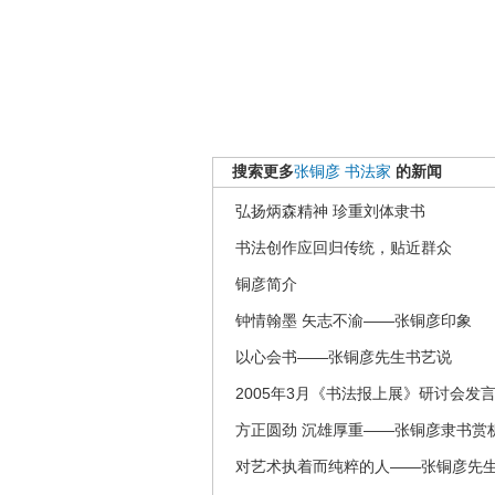
搜索更多
张铜彦
书法家
的新闻
弘扬炳森精神 珍重刘体隶书
书法创作应回归传统，贴近群众
铜彦简介
钟情翰墨 矢志不渝——张铜彦印象
以心会书——张铜彦先生书艺说
2005年3月《书法报上展》研讨会发
方正圆劲 沉雄厚重——张铜彦隶书赏
对艺术执着而纯粹的人——张铜彦先