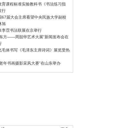
教育课程标准实验教科书《书法练习指
发行
国67届大会主席看望中央民族大学副校
林旭
泉李霑书法联展在京举行
游东方——周韶华艺术大展”新闻发布会在
行
飞毛体书写《毛泽东主席诗词》展览受热
国老年书画摄影采风大赛”在山东举办