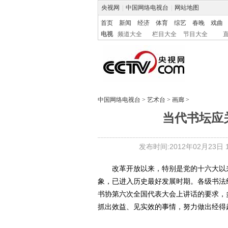
央视网
|
中国网络电视台
|
网站地图
首页
新闻
经济
体育
综艺
春晚
戏曲
电视
频道大全
栏目大全
节目大全
中国网络电视台
>
艺术台
>
画廊
>
当代书坛应
发布时间:2012年02月23日 17
改革开放以来，特别是党的十六大以来
象，已进入历史最好发展时期。各级书法
书协第六次全国代表大会上讲话的要求，
抓出效益、见实效的事情，努力做出经得