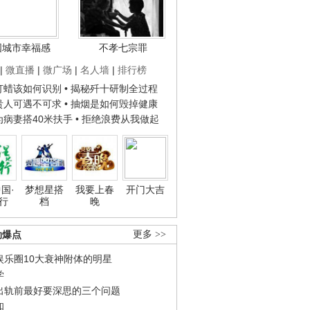
国城市幸福感
不孝七宗罪
|
微直播
|
微广场
|
名人墙
|
排行榜
子打蜡该如何识别
• 揭秘歼十研制全过程
种贵人可遇不可求
• 抽烟是如何毁掉健康
人为病妻搭40米扶手
• 拒绝浪费从我做起
国·
梦想星搭
我要上春
开门大吉
行
档
晚
劲爆点
更多 >>
娱乐圈10大衰神附体的明星
学
出轨前最好要深思的三个问题
和