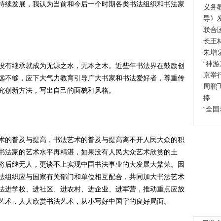
续发展，我认为当前和今后一个时期各类书法组织和书法家
义务
导》
联合
长王
朱增
“神
有继承就成为无源之水，无本之木。近些年书法界在鼓励创
京举
远不够，应下大气力教育引导广大书家和书法爱好者，尊重传
周鹏
究创新方法，写出自己的面貌和风格。
捧
“全
的普及与提高，书法艺术的普及与提高离不开人民大众的积
书法家的艺术水平再精湛，如果没有人民大众艺术欣赏的土
将后继无人，更谈不上实现中国书法事业的大发展大繁荣。因
法组织应与国家有关部门和单位相互配合，共同加大书法艺术
法进学校、进社区、进农村、进企业、进军营，推动重点应放
艺术，人人欣赏书法艺术，从小写好中国字的良好局面。