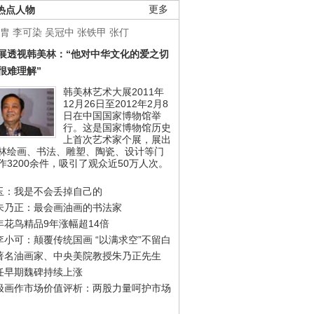
热点人物
更多
胄
李可染
吴冠中
张铁甲
张仃
展透视韩美林：“他对中华文化的爱之切
很难理解”
韩美林艺术大展2011年
12月26日至2012年2月8
日在中国国家博物馆举
行。这是国家博物馆历史
上首次艺术家个展，展出
林绘画、书法、雕塑、陶瓷、设计等门
作3200余件，吸引了观众近50万人次。
玉：我是不会丢掉自己的
朱乃正：最会画油画的书法家
年花鸟精品9年涨幅超14倍
李小可：颠覆传统国画 “以满求空”不留白
著名油画家、中央美院教授朱乃正先生
任早期魏碑持续上涨
极画作市场价值评析：两股力量呵护市场