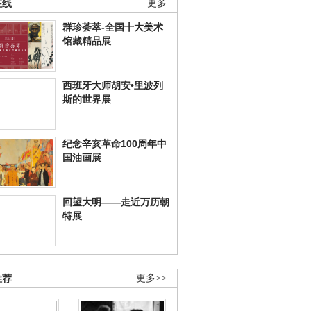
在线
更多
群珍荟萃-全国十大美术
馆藏精品展
西班牙大师胡安•里波列
斯的世界展
纪念辛亥革命100周年中
国油画展
回望大明——走近万历朝
特展
推荐
更多>>