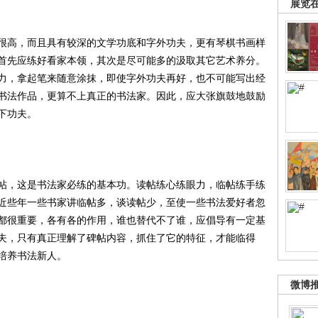
展览
高，而且具有较深的文学功底和字外功夫，更有琴棋书画样
首先应练好看家本领，其次是尽可能多的汲取其它艺术养分。
力，拿起笔来随意涂抹，即使字外功夫再好，也不可能写出经
书法作品，更算不上真正的书法家。因此，应大张旗鼓地鼓励
下功夫。
，这是书法家必练的基本功。读帖练心练眼力，临帖练手练
近些年一些书家讲临帖多，谈读帖少，至使一些书法爱好者忽
都很重要，各有各的作用，谁也替代不了谁，应倡导有一定基
夫，只有真正理解了碑帖内容，抓住了它的特征，才能临得
培养书法新人。
微博