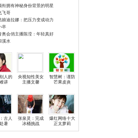
领衔拥有神秘身份背景的明星
飞飞哥
姑娘迪拉娜：把压力变成动力
小卒
青奥会俏主播陈滢：年轻真好
和溪水
别人的
央视知性美女
智慧树：谨防
难讲
主播文馨
芒果皮炎
：古人
张泉灵：完成
爆红网络十大
处暑
冰桶挑战
正太萝莉