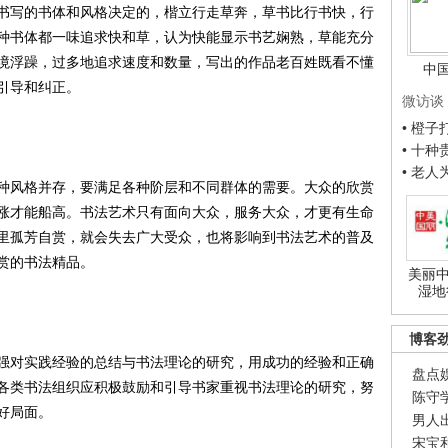
写的书体和风格决定的，楷立行走草奔，草书比行书快，行
种书体都一味追求快和草，认为快能显示书艺娴熟，草能充分
境浮躁，过多地追求速度和数量，写出的作品老百姓既看不懂
中
引导和纠正。
微访谈
• 橙
• 十
• 老
风格并存，要满足各种阶层和不同群体的需要。大众的欣赏
涨才能船高。书法艺术只有面向大众，服务大众，才更有生命
里孤芳自赏，就会失去广大受众，也将影响到书法艺术的普及
赏的书法精品。
美丽中
湿地
博客
对实践经验的总结与书法理论的研究，用成功的经验和正确
盘点
各类书法组织应积极鼓励和引导书家重视书法理论的研究，努
陈守
好局面。
男人
宋宝