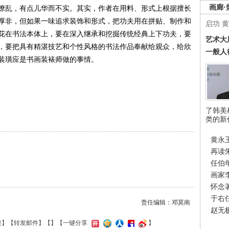
画廊·
缭乱，有点儿华而不实。其实，作者在用料、形式上根据擅长
厚非，但如果一味追求装饰和形式，把功夫用在拼贴、制作和
启功
黄
花在书法本体上，要在深入继承和挖掘传统经典上下功夫，要
艺术大
，要把具有精湛技艺和个性风格的书法作品奉献给观众，给欣
一般人
装璜应是书画装裱师做的事情。
北京）
了韩美
类的新
黄永
再读
任伯
画家
怀念
于右
责任编辑：邓莫南
赵无
接
】【
转发邮件
】【
】
【一键分享
】