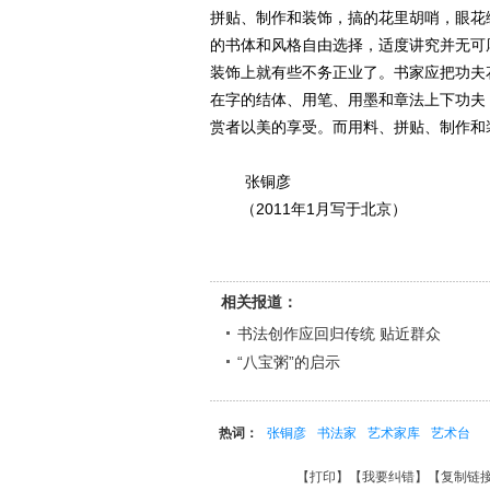
拼贴、制作和装饰，搞的花里胡哨，眼花
的书体和风格自由选择，适度讲究并无可
装饰上就有些不务正业了。书家应把功夫
在字的结体、用笔、用墨和章法上下功夫
赏者以美的享受。而用料、拼贴、制作和
张铜彦
（2011年1月写于
相关报道：
书法创作应回归传统 贴近群众
“八宝粥”的启示
热词：
张铜彦
书法家
艺术家库
艺术台
【
打印
】【
我要纠错
】【
复制链