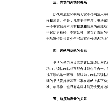
三、内功与外功的关系
历代有成就的书法大家不仅书法水平很
样精通者。但是，凡事要讲究度，书法家
一个书家如果不具有精湛和深厚的传统功
得起历史检验、专家认可、老百姓喜欢的
书法家特别是青少年书法家在传统内功上
四、读帖与临帖的关系
书法的学习与提高需要认真读帖与临帖
功力，读帖临帖相互配合才能心手合一。
视了读帖这一环节。我认为，临帖和读帖
础的书法爱好者甚至书家在读帖上多下功
准、临得像，也只有这样才能更快更好地
五、速度与质量的关系