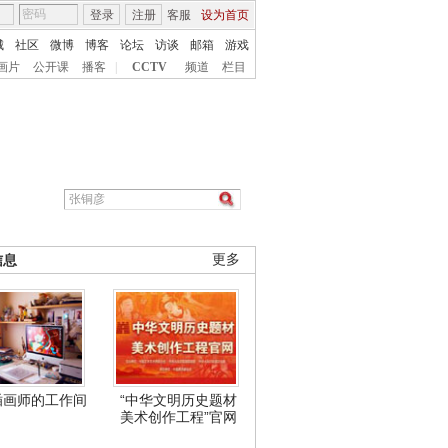
登录
注册
客服
设为首页
城
社区
微博
博客
论坛
访谈
邮箱
游戏
画片
公开课
播客
|
CCTV
频道
栏目
信息
更多
插画师的工作间
“中华文明历史题材
美术创作工程”官网