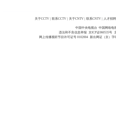
关于CCTV
|
联系CCTV
|
关于CNTV
|
联系CNTV
|
人才招聘
中国中央电视台 中国网络电
违法和不良信息举报
京ICP证060535号
网上传播视听节目许可证号 0102004
新出网证（京）字0