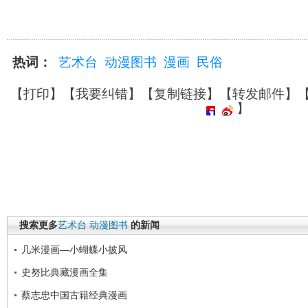
热词：
艺术台
动漫图书
漫画
民俗
【
打印
】【
我要纠错
】【
复制链接
】【
转发邮件
】
】
搜索更多
艺术台
动漫图书
的新闻
几米漫画—小蝴蝶小披风
史努比典藏漫画全集
蔡志忠中国古籍经典漫画