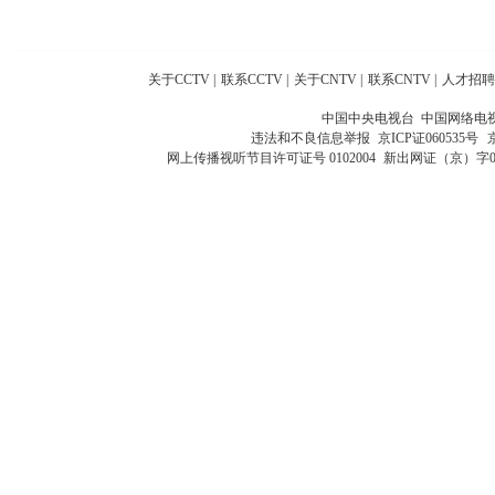
关于CCTV
|
联系CCTV
|
关于CNTV
|
联系CNTV
|
人才招聘
中国中央电视台 中国网络电
违法和不良信息举报
京ICP证060535号
网上传播视听节目许可证号 0102004
新出网证（京）字0