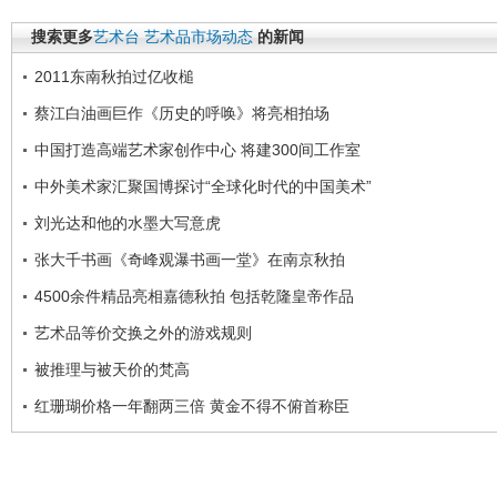
搜索更多
艺术台
艺术品市场动态
的新闻
2011东南秋拍过亿收槌
蔡江白油画巨作《历史的呼唤》将亮相拍场
中国打造高端艺术家创作中心 将建300间工作室
中外美术家汇聚国博探讨“全球化时代的中国美术”
刘光达和他的水墨大写意虎
张大千书画《奇峰观瀑书画一堂》在南京秋拍
4500余件精品亮相嘉德秋拍 包括乾隆皇帝作品
艺术品等价交换之外的游戏规则
被推理与被天价的梵高
红珊瑚价格一年翻两三倍 黄金不得不俯首称臣