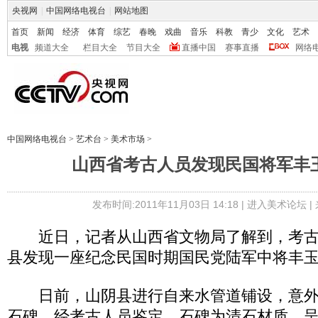
央视网
|
中国网络电视台
|
网站地图
首页
新闻
经济
体育
综艺
春晚
戏曲
音乐
科教
青少
文化
艺术
电视
频道大全
栏目大全
节目大全
直播中国
赛事直播
网络
中国网络电视台
>
艺术台
>
美术市场
>
山西省考古人员发现民国将军丰
发布时间:2011年11月03日 14:18 |
进入美术论坛
|
近日，记者从山西省文物局了解到，考古
县发现一座纪念民国时期国民党陆军中将丰
日前，山阴县进行自来水管道铺设，意外
石碑。经考古人员鉴定，石碑为清石材质，