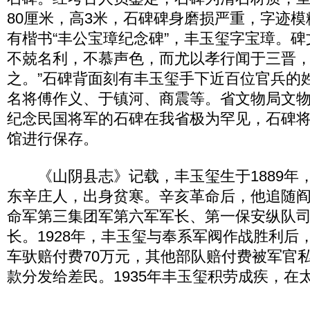
80厘米，高3米，石碑碑身磨损严重，字迹
有楷书“丰公宝璋纪念碑”，丰玉玺字宝璋。碑
不兢名利，不慕声色，而尤以孝行闻于三晋
之。”石碑背面刻有丰玉玺手下近百位官兵的
名将傅作义、于镇河、商震等。省文物局文
纪念民国将军的石碑在我省极为罕见，石碑
馆进行保存。
《山阴县志》记载，丰玉玺生于1889年，卒
东辛庄人，出身贫寒。辛亥革命后，他追随
命军第三集团军第六军军长、第一保安纵队
长。1928年，丰玉玺与奉系军阀作战胜利后
车驮赔付费70万元，其他部队赔付费被军官
款分发给差民。1935年丰玉玺积劳成疾，在