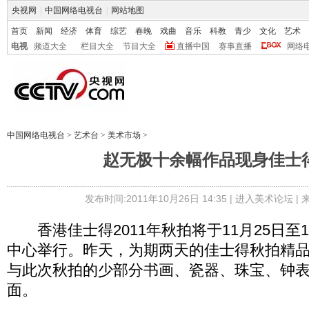
央视网
|
中国网络电视台
|
网站地图
首页
新闻
经济
体育
综艺
春晚
戏曲
音乐
科教
青少
文化
艺术
电视
频道大全
栏目大全
节目大全
直播中国
赛事直播
网络
中国网络电视台
>
艺术台
>
美术市场
>
赵无极十余幅作品现身佳士
发布时间:2011年10月26日 14:35 |
进入美术论坛
|
香港佳士得2011年秋拍将于11月25日至1
中心举行。昨天，为期两天的佳士得秋拍精
与此次秋拍的少部分书画、瓷器、珠宝、钟
面。