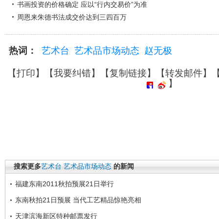
书画投资的价格确定 应以“行内交易价”为准
周恩来朱德书法成交价达到三四百万
热词：
艺术台
艺术品市场动态
赵无极
【
打印
】【
我要纠错
】【
复制链接
】【
转发邮件
】
】
搜索更多
艺术台
艺术品市场动态
的新闻
福建东南2011秋拍预展21日举行
东南秋拍21日预展 当代工艺精品惊艳亮相
天津滨海新区特种邮票发行