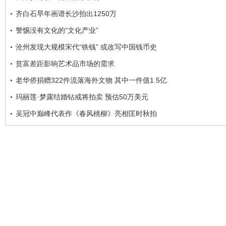
齐白石早年画谱长沙拍出1250万
警惕没有文化的“文化产业”
沧州发现大规模宋代“铁钱” 或改写中国钱币史
贫富差距影响艺术品市场的需求
老华侨捐赠322件流落海外文物 其中一件值1.5亿
玛丽莲·梦露结婚钻戒将拍卖 预估50万美元
吴冠中巅峰代表作《春风桃柳》亮相匡时秋拍