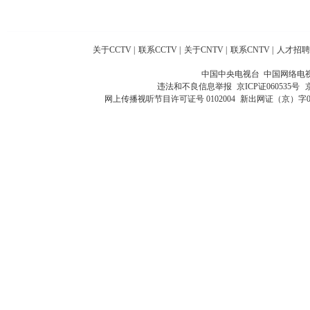
关于CCTV
|
联系CCTV
|
关于CNTV
|
联系CNTV
|
人才招聘
中国中央电视台 中国网络电
违法和不良信息举报
京ICP证060535号
网上传播视听节目许可证号 0102004
新出网证（京）字0