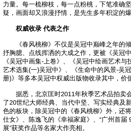
力量。每一梳柳枝，每一点粉桃，下笔准确
疑，画面却又浪漫抒情，是先生多年积淀的
权威收录 代表之作
《春风桃柳》不仅是吴冠中巅峰之年的倾
抒胸臆、点线挥洒的大成之作，更被《吴冠中
《吴冠中画集-上卷》、《吴冠中绘画艺术与
艺术选集(一)吴冠中》、《生命中的风景-吴
册)》等多本吴冠中权威出版物收录其中，价
据悉，北京匡时2011年秋季艺术品拍卖
了20世纪大师经典、当代中坚、写实经典及
色的板块，除吴冠中的《春风桃柳》外，还
仕女》、陈逸飞的《幸福家庭》、“广州首届 
展”获奖作品等名家大作亮相。