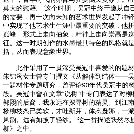
莫大的慰藉。”这个时期，吴冠中终于遵从自
的需要，再一次向未知的艺术世界发起了冲锋
中实现了他艺术生生涯中最重要的突破，他
巅峰。形式上走向抽象，精神上走向崇高是
征。这一时期创作的水墨最具特色的风格就
括，从而表现意象世界。
此作采用了一贯深受吴冠中喜爱的的题材
朱锦鸾女士曾专门撰文《从解体到结体——
一题材作专题研究，曾评论90年代吴冠中的
段。吴冠中曾在文章“说树”中专门表达了对柳
郭熙的后裔，我永远在探寻树的精灵。到江
杨柳枝条已柔软，才吐新芽，体态袅娜，一
风韵。远看如披了轻纱。”这一番描述跃然尽
柳》之中。