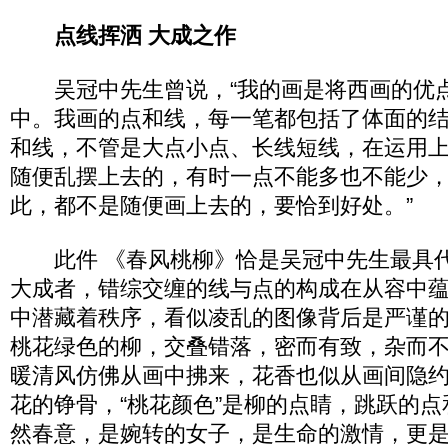
点线挥洒 大成之作
吴冠中先生曾说，“我的画是将西画的优
中。我画的点和线，每一笔都包括了体面的
和线，不管是大点小点、长线短线，在运用
随便乱摆上去的，有时一点不能多也不能少
此，都不是随便画上去的，要恰到好处。”
此件 《春风桃柳》恰是吴冠中先生最具代
大成者，错综交缠的线与点的构成在从容中
中潜藏着秩序，看似凌乱的图像背后是严谨
桃花绿色的柳，交叠错落，密而有致，杂而
暖清风仿佛从画中拂来，花香也似从画间隐约
花的铮骨，“桃花颜色”是柳的点睛，跳跃的点
然春意，是婉转的女子，是生命的激情，更