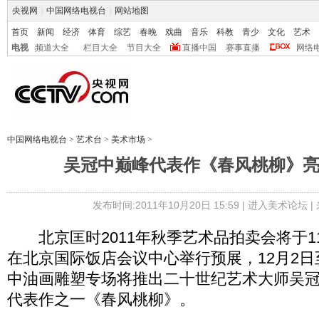
央视网
|
中国网络电视台
|
网站地图
首页
新闻
经济
体育
综艺
春晚
戏曲
音乐
科教
青少
文化
艺术
电视
频道大全
栏目大全
节目大全
直播中国
赛事直播
网络
中国网络电视台
>
艺术台
>
美术市场
>
吴冠中巅峰代表作《春风桃柳》
发布时间:2011年10月20日 15:59 |
进入美术论坛
|
北京匡时2011年秋季艺术品拍卖会将于11月
在北京国际饭店会议中心举行预展，12月2日
中油画雕塑专场将推出二十世纪艺术大师吴
代表作之一《春风桃柳》。