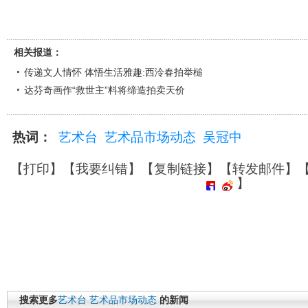
相关报道：
传递文人情怀 体悟生活雅趣:西泠春拍举槌
达芬奇画作“救世主”料将缔造拍卖天价
热词：
艺术台
艺术品市场动态
吴冠中
【
打印
】【
我要纠错
】【
复制链接
】【
转发邮件
】
】
搜索更多
艺术台
艺术品市场动态
的新闻