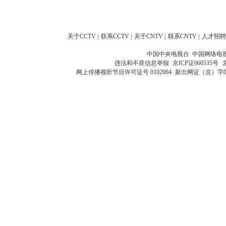
关于CCTV
|
联系CCTV
|
关于CNTV
|
联系CNTV
|
人才招聘
中国中央电视台 中国网络电
违法和不良信息举报
京ICP证060535号
网上传播视听节目许可证号 0102004
新出网证（京）字0