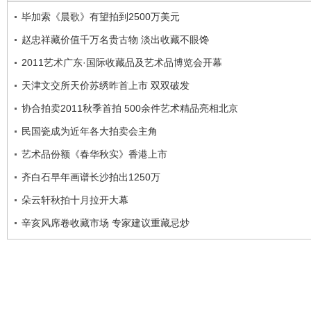
毕加索《晨歌》有望拍到2500万美元
赵忠祥藏价值千万名贵古物 淡出收藏不眼馋
2011艺术广东·国际收藏品及艺术品博览会开幕
天津文交所天价苏绣昨首上市 双双破发
协合拍卖2011秋季首拍 500余件艺术精品亮相北京
民国瓷成为近年各大拍卖会主角
艺术品份额《春华秋实》香港上市
齐白石早年画谱长沙拍出1250万
朵云轩秋拍十月拉开大幕
辛亥风席卷收藏市场 专家建议重藏忌炒