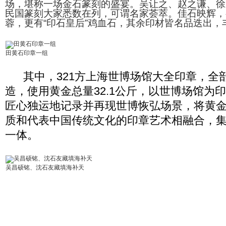
场，堪称一场金石篆刻的盛宴。吴让之、赵之谦、徐
民国篆刻大家悉数在列，可谓名家荟萃。佳石映辉，
蓉，更有“印石皇后”鸡血石，其余印材皆名品迭出，
田黄石印章一组
其中，321方上海世博场馆大全印章，全
造，使用黄金总量32.1公斤，以世博场馆为
匠心独运地记录并再现世博恢弘场景，将黄
质和代表中国传统文化的印章艺术相融合，
一体。
吴昌硕铭、沈石友藏填海补天