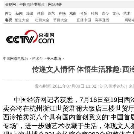
央视网
|
中国网络电视台
|
网站地图
首页
新闻
经济
体育
综艺
春晚
戏曲
音乐
科教
青少
文化
艺术
电视
频道大全
栏目大全
节目大全
直播中国
赛事直播
网络
中国网络电视台
>
艺术台
>
美术市场
>
传递文人情怀 体悟生活雅趣:西
发布时间:2011年07月08日 13:32 |
进入美术论坛
| 
中国经济网记者获悉，7月16日至19日西泠
卖会将在杭州浙江世贸君澜大饭店三楼世贸
西泠拍卖第八个具有国内首创意义的“中国首
专场”，进一步融艺术收藏于生活，体现文人