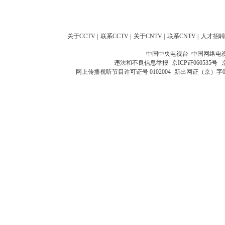
关于CCTV
|
联系CCTV
|
关于CNTV
|
联系CNTV
|
人才招聘
中国中央电视台 中国网络电
违法和不良信息举报
京ICP证060535号
网上传播视听节目许可证号 0102004
新出网证（京）字0