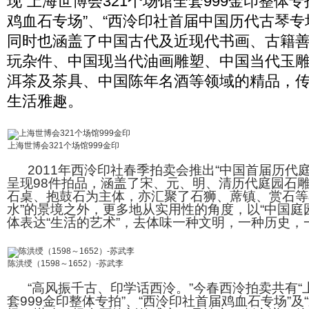
现“上海世博会321个场馆全套999金印整体专
鸡血石专场”、“西泠印社首届中国历代古琴专
同时也涵盖了中国古代及近现代书画、古籍
玩杂件、中国现当代油画雕塑、中国当代玉
洱茶及茶具、中国陈年名酒等领域的精品，
生活雅趣。
上海世博会321个场馆999金印
2011年西泠印社春季拍卖会推出“中国首届历代庭
呈现98件拍品，涵盖了宋、元、明、清历代庭园石
石桌、抱鼓石为主体，亦汇聚了石狮、蓆镇、赏石等
水”的景境之外，更多地从实用性的角度，以“中国庭
体表达“生活的艺术”，去体味一种文明，一种历史，
陈洪绶（1598～1652）-苏武李
“高风振千古、印学话西泠。”今春西泠拍卖共有“上
套999金印整体专拍”、“西泠印社首届鸡血石专场”及