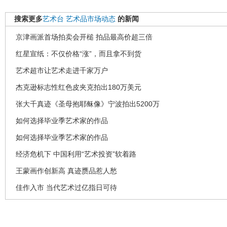
搜索更多
艺术台
艺术品市场动态
的新闻
京津画派首场拍卖会开槌 拍品最高价超三倍
红星宣纸：不仅价格“涨”，而且拿不到货
艺术超市让艺术走进千家万户
杰克逊标志性红色皮夹克拍出180万美元
张大千真迹《圣母抱耶稣像》宁波拍出5200万
如何选择毕业季艺术家的作品
如何选择毕业季艺术家的作品
经济危机下 中国利用“艺术投资”软着路
王蒙画作创新高 真迹赝品惹人愁
佳作入市 当代艺术过亿指日可待