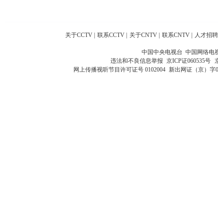
关于CCTV
|
联系CCTV
|
关于CNTV
|
联系CNTV
|
人才招聘
中国中央电视台 中国网络电
违法和不良信息举报
京ICP证060535号
网上传播视听节目许可证号 0102004
新出网证（京）字0