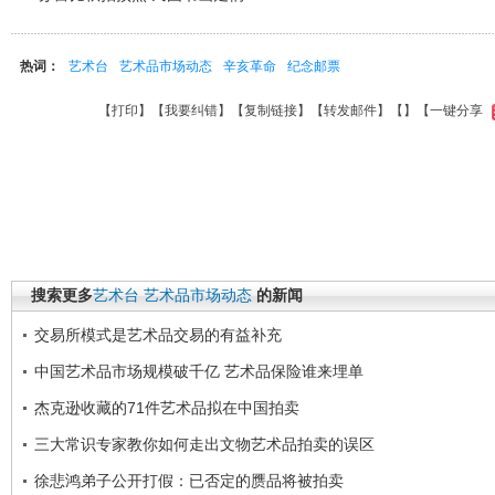
热词：
艺术台
艺术品市场动态
辛亥革命
纪念邮票
【
打印
】【
我要纠错
】【
复制链接
】【
转发邮件
】【
】
【一键分享
搜索更多
艺术台
艺术品市场动态
的新闻
交易所模式是艺术品交易的有益补充
中国艺术品市场规模破千亿 艺术品保险谁来埋单
杰克逊收藏的71件艺术品拟在中国拍卖
三大常识专家教你如何走出文物艺术品拍卖的误区
徐悲鸿弟子公开打假：已否定的赝品将被拍卖