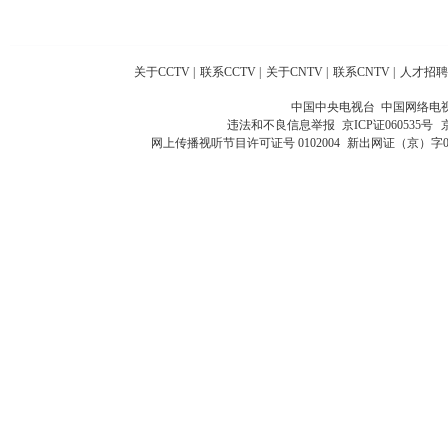
关于CCTV
|
联系CCTV
|
关于CNTV
|
联系CNTV
|
人才招聘
中国中央电视台 中国网络电
违法和不良信息举报
京ICP证060535号
网上传播视听节目许可证号 0102004
新出网证（京）字0