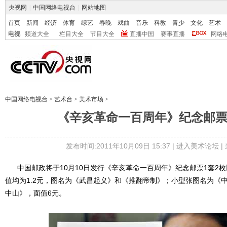
央视网
|
中国网络电视台
|
网站地图
首页
新闻
经济
体育
综艺
春晚
戏曲
音乐
科教
青少
文化
艺术
电视
频道大全
栏目大全
节目大全
直播中国
赛事直播
网络
中国网络电视台
>
艺术台
>
美术市场
>
《辛亥革命一百周年》纪念邮
发布时间:2011年10月09日 15:37 |
进入美术论坛
|
中国邮政将于10月10日发行《辛亥革命一百周年》纪念邮票1套2枚
值均为1.2元，图名为《武昌起义》和《推翻帝制》；小型张图名为《
中山》，面值6元。