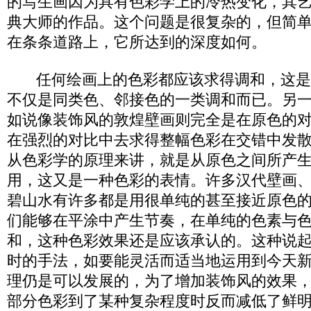
的写生画因为具有色彩学上的冷热变化，其
典大师的作品。这个问题是很复杂的，但简
在条条道路上，它所达到的深度如何。
任何绘画上的色彩都应该求得调和，这是
不仅是同类色、邻接色的一类调和而已。另
如说像装饰风的敦煌壁画则完全是在原色的
在强烈的对比中去求得整幅色彩在交错中发
从色彩学的原理来讲，就是从原色之间所产
用，这又是一种色彩的表情。许多汉代壁画
碧山水有许多都是用很单纯的甚至接近原色
们能够在平涂中产生节奏，在单纯的色素与
和，这种色彩效果还是应该承认的。这种说
时的手法，如要能灵活而适当地运用到今天
理仍是可以发展的，为了增加装饰风的效果
部分色彩到了某种复杂程度时反而减低了鲜