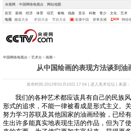
央视网
|
中国网络电视台
|
网站地图
首页
新闻
经济
体育
综艺
春晚
戏曲
音乐
科教
青少
文化
艺术
电视
频道大全
栏目大全
节目大全
直播中国
赛事直播
网络
中国网络电视台
>
艺术台
>
画廊
>
从中国绘画的表现方法谈到油
发布时间:2012年01月10日 17:04 |
进入美术论坛
| 来源：
我们的各种艺术都应该具有自己的民族风
形式的追求，不能一律被看成是形式主义。
努力学习苏联及其他国家的油画经验，已经
生出许多能真实地表现生活的作品，但为了