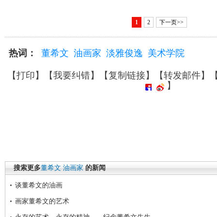
1
2
下一页>>
热词：
董希文
油画家
淡雅俊逸
美术学院
【
打印
】【
我要纠错
】【
复制链接
】【
转发邮件
】
】
搜索更多
董希文
油画家
的新闻
谈董希文的油画
画家董希文的艺术
永存的艺术，永存的精神——纪念董希文先生