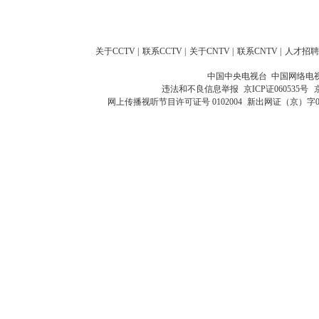
关于CCTV
|
联系CCTV
|
关于CNTV
|
联系CNTV
|
人才招聘
中国中央电视台 中国网络电
违法和不良信息举报
京ICP证060535号
网上传播视听节目许可证号 0102004
新出网证（京）字0