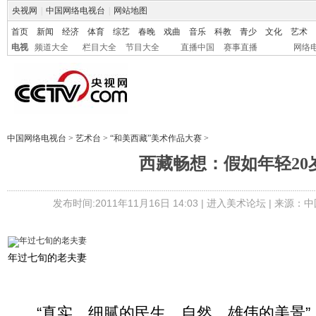
央视网
|
中国网络电视台
|
网站地图
首页
新闻
经济
体育
综艺
春晚
戏曲
音乐
科教
青少
文化
艺术
电视
频道大全
栏目大全
节目大全
直播中国
赛事直播
网络
中国网络电视台
>
艺术台
>
“和美西藏”美术作品大赛
>
西藏畅想：假如年轻20
发布时间:2011年11月16日 14:03 |
进入美术论坛
| 来源：中
年过七旬的老夫妻
“真实、细腻的民生，自然、雄伟的美景”