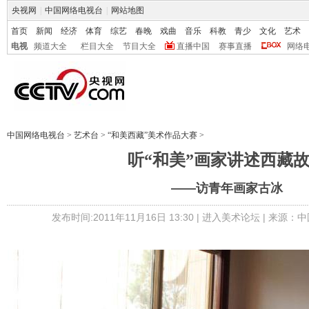
央视网
|
中国网络电视台
|
网站地图
首页
新闻
经济
体育
综艺
春晚
戏曲
音乐
科教
青少
文化
艺术
电视
频道大全
栏目大全
节目大全
直播中国
赛事直播
网络
中国网络电视台
>
艺术台
>
“和美西藏”美术作品大赛
>
听“和美”画家讲述西藏
——访青年画家古冰
发布时间:2011年11月16日 13:30 |
进入美术论坛
| 来源：中