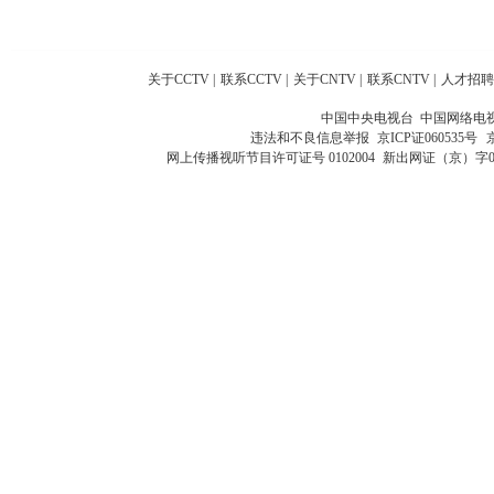
关于CCTV
|
联系CCTV
|
关于CNTV
|
联系CNTV
|
人才招聘
中国中央电视台 中国网络电
违法和不良信息举报
京ICP证060535号
网上传播视听节目许可证号 0102004
新出网证（京）字0