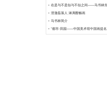
在是与不是似与不似之间——马书林
澄澈磊落人 淋漓酣畅画
马书林简介
“都市·田园——中国美术馆中国画提名