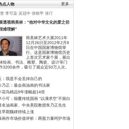
热点人物
更多
胄
李可染
吴冠中
张铁甲
张仃
展透视韩美林：“他对中华文化的爱之切
很难理解”
韩美林艺术大展2011年
12月26日至2012年2月8
日在中国国家博物馆举
行。这是国家博物馆历史
上首次艺术家个展，展出
林绘画、书法、雕塑、陶瓷、设计等门
作3200余件，吸引了观众近50万人次。
玉：我是不会丢掉自己的
朱乃正：最会画油画的书法家
年花鸟精品9年涨幅超14倍
李小可：颠覆传统国画 “以满求空”不留白
著名油画家、中央美院教授朱乃正先生
任早期魏碑持续上涨
极画作市场价值评析：两股力量呵护市场