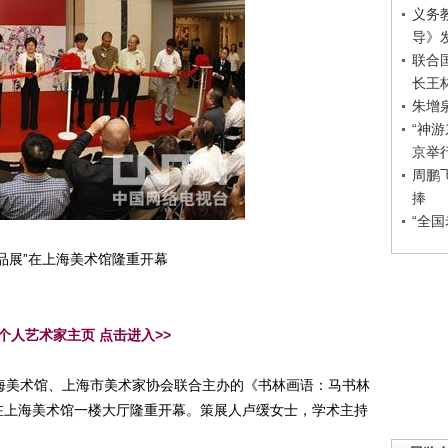
义务
导》
联合
长王
朱增
“神
京举
周鹏
捧
“全
品展”在上海美术馆隆重开幕
个人艺术家主页 点击进入>>
美术馆、上海市美术家协会联合主办的《书林画语：马书林
:00在上海美术馆一楼大厅隆重开幕。策展人卢缓女士，学术主持