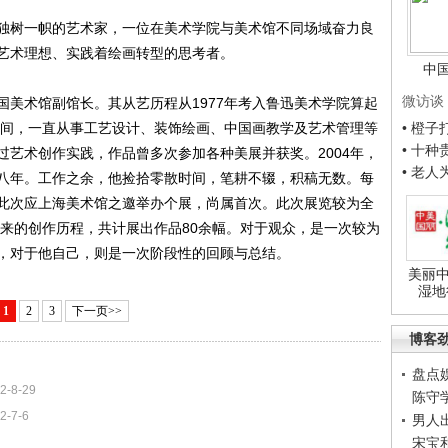
树一帜的艺术家，一位在美术学院与美术馆不同场域奋力良
艺术理想、实践着绘画转型的思考者。
中
微访谈
术馆副馆长。其从艺历程从1977年考入鲁迅美术学院算起
• 橙
6年间，一直从事工艺设计、装饰绘画、中国画教学及艺术管理等
• 十
过艺术创作实践，作品曾多次参加各种美展并获奖。2004年，
• 老
八年。工作之余，他捡拾零散时间，笔耕不辍，积稿无数。每
此次应上海美术馆之邀举办个展，尚属首次。此次展览较为全
以来的创作历程，共计展出作品80余幅。对于观众，是一次较为
，对于他自己，则是一次阶段性的回顾与总结。
美丽中
湿地
1
2
3
下一页>>
博客
盘点
2-8-29
陈守
2-7-6
男人
宋宝