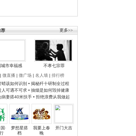
推荐
更多>>
国城市幸福感
不孝七宗罪
|
微直播
|
微广场
|
名人墙
|
排行榜
子打蜡该如何识别
• 揭秘歼十研制全过程
种贵人可遇不可求
• 抽烟是如何毁掉健康
人为病妻搭40米扶手
• 拒绝浪费从我做起
国·
梦想星搭
我要上春
开门大吉
行
档
晚