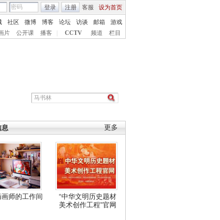
登录
注册
客服
设为首页
城
社区
微博
博客
论坛
访谈
邮箱
游戏
画片
公开课
播客
|
CCTV
频道
栏目
信息
更多
插画师的工作间
“中华文明历史题材
美术创作工程”官网