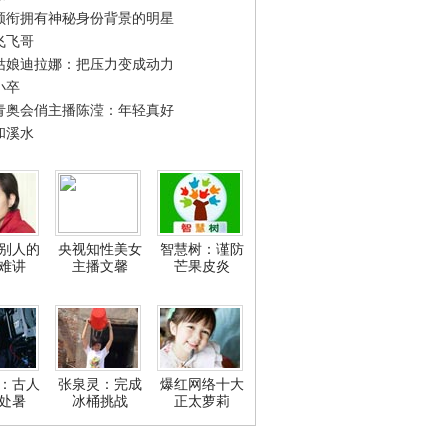
领衔拥有神秘身份背景的明星
飞飞哥
姑娘迪拉娜：把压力变成动力
小卒
青奥会俏主播陈滢：年轻真好
和溪水
别人的
央视知性美女
智慧树：谨防
难讲
主播文馨
芒果皮炎
：古人
张泉灵：完成
爆红网络十大
处暑
冰桶挑战
正太萝莉