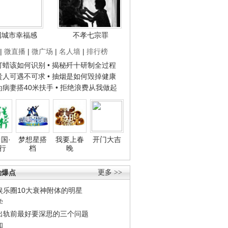
国城市幸福感
不孝七宗罪
|
微直播
|
微广场
|
名人墙
|
排行榜
子打蜡该如何识别
• 揭秘歼十研制全过程
种贵人可遇不可求
• 抽烟是如何毁掉健康
人为病妻搭40米扶手
• 拒绝浪费从我做起
国·
梦想星搭
我要上春
开门大吉
行
档
晚
劲爆点
更多 >>
娱乐圈10大衰神附体的明星
学
出轨前最好要深思的三个问题
和