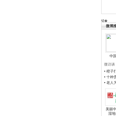
锘�
微博
中
微访谈
• 橙
• 十
• 老
美丽中
湿地