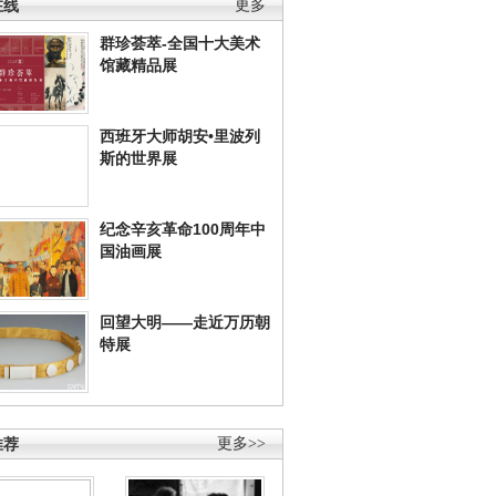
在线
更多
群珍荟萃-全国十大美术
馆藏精品展
西班牙大师胡安•里波列
斯的世界展
纪念辛亥革命100周年中
国油画展
回望大明——走近万历朝
特展
推荐
更多>>