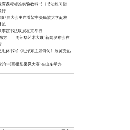
教育课程标准实验教科书《书法练习指
发行
国67届大会主席看望中央民族大学副校
林旭
泉李霑书法联展在京举行
游东方——周韶华艺术大展”新闻发布会在
行
飞毛体书写《毛泽东主席诗词》展览受热
国老年书画摄影采风大赛”在山东举办