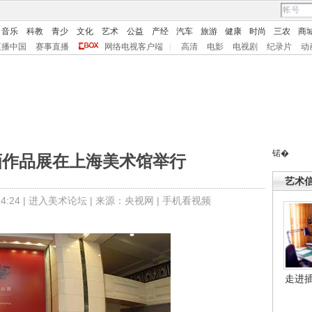
音乐
科教
青少
文化
艺术
公益
产经
汽车
旅游
健康
时尚
三农
商
直播中国
赛事直播
网络电视客户端
|
高清
电影
电视剧
纪录片
动
锘�
画作品展在上海美术馆举行
艺术
:24 |
进入美术论坛
| 来源：央视网 |
手机看视频
走进