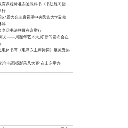
教育课程标准实验教科书《书法练习指
发行
国67届大会主席看望中央民族大学副校
林旭
泉李霑书法联展在京举行
游东方——周韶华艺术大展”新闻发布会在
行
飞毛体书写《毛泽东主席诗词》展览受热
国老年书画摄影采风大赛”在山东举办