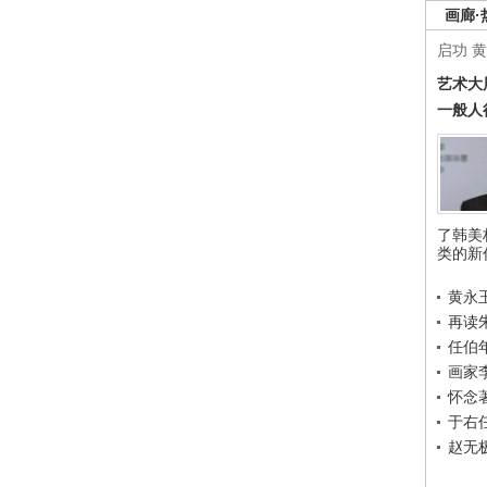
画廊·
启功
黄
艺术大
一般人
了韩美
类的新
黄永
再读
任伯
画家
怀念
于右
赵无