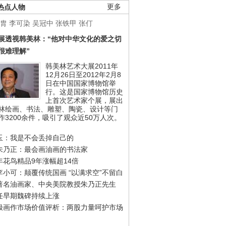
热点人物
更多
胄
李可染
吴冠中
张铁甲
张仃
展透视韩美林：“他对中华文化的爱之切
很难理解”
韩美林艺术大展2011年
12月26日至2012年2月8
日在中国国家博物馆举
行。这是国家博物馆历史
上首次艺术家个展，展出
林绘画、书法、雕塑、陶瓷、设计等门
作3200余件，吸引了观众近50万人次。
玉：我是不会丢掉自己的
朱乃正：最会画油画的书法家
年花鸟精品9年涨幅超14倍
李小可：颠覆传统国画 “以满求空”不留白
著名油画家、中央美院教授朱乃正先生
任早期魏碑持续上涨
极画作市场价值评析：两股力量呵护市场