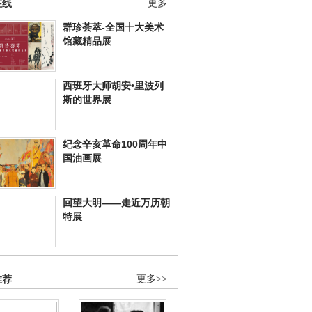
在线
更多
群珍荟萃-全国十大美术
馆藏精品展
西班牙大师胡安•里波列
斯的世界展
纪念辛亥革命100周年中
国油画展
回望大明——走近万历朝
特展
推荐
更多>>