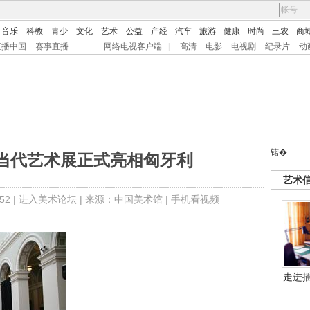
音乐
科教
青少
文化
艺术
公益
产经
汽车
旅游
健康
时尚
三农
商
直播中国
赛事直播
网络电视客户端
|
高清
电影
电视剧
纪录片
动
锘�
当代艺术展正式亮相匈牙利
艺术
2 |
进入美术论坛
| 来源：中国美术馆 |
手机看视频
走进