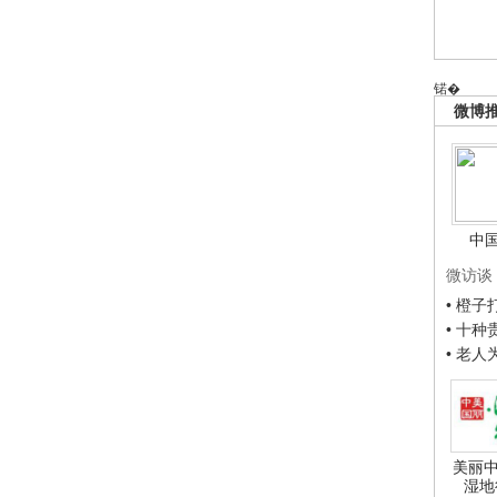
锘�
微博
中
微访谈
• 橙
• 十
• 老
美丽中
湿地