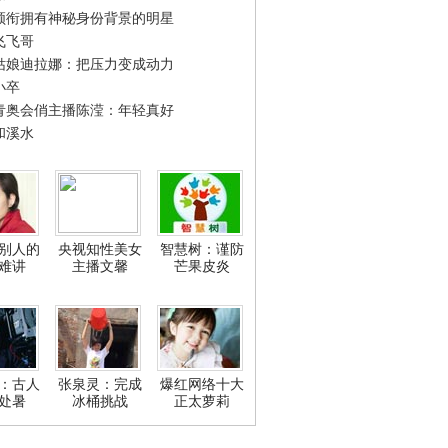
领衔拥有神秘身份背景的明星
飞飞哥
姑娘迪拉娜：把压力变成动力
小卒
青奥会俏主播陈滢：年轻真好
和溪水
别人的
央视知性美女
智慧树：谨防
难讲
主播文馨
芒果皮炎
：古人
张泉灵：完成
爆红网络十大
处暑
冰桶挑战
正太萝莉