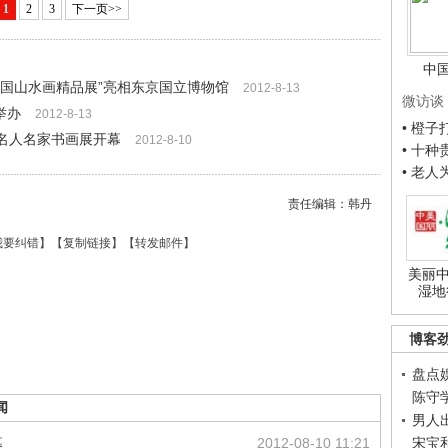
1
2
3
下一页>>
中
中国山水画精品展”亮相东京国立博物馆
2012-8-13
微访谈
举办
2012-8-13
• 橙
名人名家书画展开幕
2012-8-10
• 十
• 老
责任编辑：韩丹
我要纠错
】【
复制链接
】【
转发邮件
】
美丽中
湿地
博客
盘点
陈守
闻
男人
宋宝
幕
2012-08-10 11:21