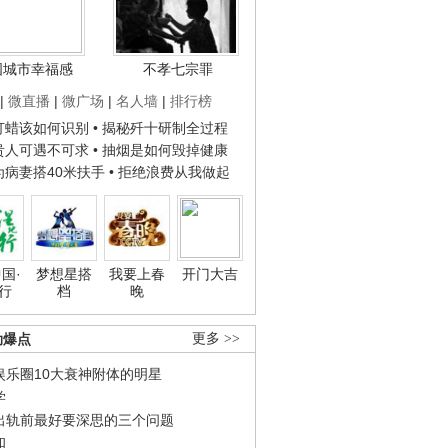
国城市幸福感
不孝七宗罪
|
微直播
|
微广场
|
名人墙
|
排行榜
子打蜡该如何识别
• 揭秘歼十研制全过程
种贵人可遇不可求
• 抽烟是如何毁掉健康
人为病妻搭40米扶手
• 拒绝浪费从我做起
国·
梦想星搭
我要上春
开门大吉
行
档
晚
劲爆点
更多 >>
娱乐圈10大衰神附体的明星
学
出轨前最好要深思的三个问题
和