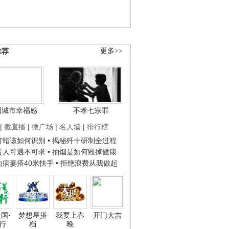
推荐
更多>>
国城市幸福感
不孝七宗罪
|
微直播
|
微广场
|
名人墙
|
排行榜
子打蜡该如何识别
• 揭秘歼十研制全过程
种贵人可遇不可求
• 抽烟是如何毁掉健康
人为病妻搭40米扶手
• 拒绝浪费从我做起
国·
梦想星搭
我要上春
开门大吉
行
档
晚