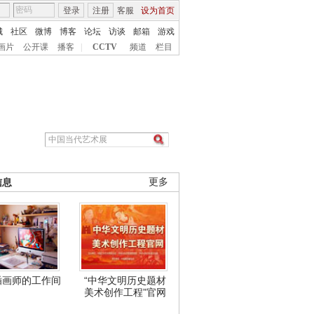
登录
注册
客服
设为首页
城
社区
微博
博客
论坛
访谈
邮箱
游戏
画片
公开课
播客
|
CCTV
频道
栏目
信息
更多
插画师的工作间
“中华文明历史题材
美术创作工程”官网