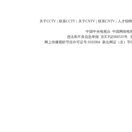
关于CCTV
|
联系CCTV
|
关于CNTV
|
联系CNTV
|
人才招聘
中国中央电视台 中国网络电
违法和不良信息举报
京ICP证060535号
网上传播视听节目许可证号 0102004
新出网证（京）字0