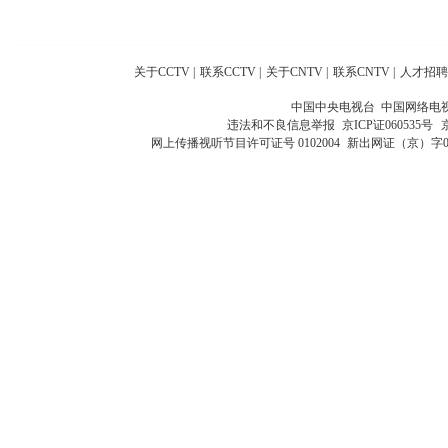
关于CCTV
|
联系CCTV
|
关于CNTV
|
联系CNTV
|
人才招聘
中国中央电视台 中国网络电
违法和不良信息举报
京ICP证060535号
网上传播视听节目许可证号 0102004
新出网证（京）字0