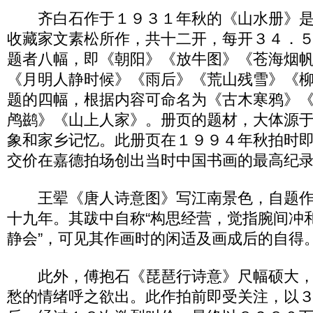
齐白石作于１９３１年秋的《山水册》是
收藏家文素松所作，共十二开，每开３４．５
题者八幅，即《朝阳》《放牛图》《苍海烟
《月明人静时候》《雨后》《荒山残雪》《
题的四幅，根据内容可命名为《古木寒鸦》
鸬鹚》《山上人家》。册页的题材，大体源
象和家乡记忆。此册页在１９９４年秋拍时
交价在嘉德拍场创出当时中国书画的最高纪
王翚《唐人诗意图》写江南景色，自题作
十九年。其跋中自称“构思经营，觉指腕间冲
静会”，可见其作画时的闲适及画成后的自得
此外，傅抱石《琵琶行诗意》尺幅硕大，
愁的情绪呼之欲出。此作拍前即受关注，以