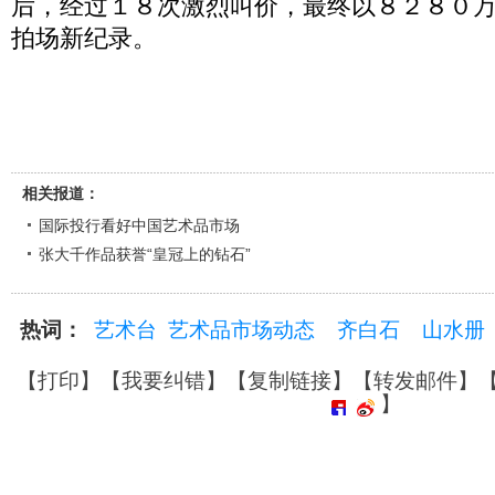
后，经过１８次激烈叫价，最终以８２８０
拍场新纪录。
相关报道：
国际投行看好中国艺术品市场
张大千作品获誉“皇冠上的钻石”
热词：
艺术台
艺术品市场动态
齐白石
山水册
【
打印
】【
我要纠错
】【
复制链接
】【
转发邮件
】
】