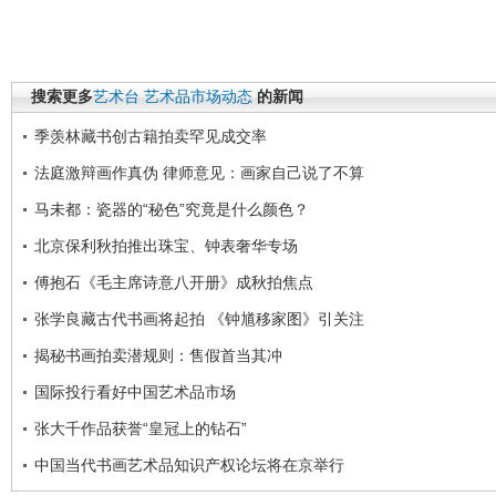
搜索更多
艺术台
艺术品市场动态
的新闻
季羡林藏书创古籍拍卖罕见成交率
法庭激辩画作真伪 律师意见：画家自己说了不算
马未都：瓷器的“秘色”究竟是什么颜色？
北京保利秋拍推出珠宝、钟表奢华专场
傅抱石《毛主席诗意八开册》成秋拍焦点
张学良藏古代书画将起拍 《钟馗移家图》引关注
揭秘书画拍卖潜规则：售假首当其冲
国际投行看好中国艺术品市场
张大千作品获誉“皇冠上的钻石”
中国当代书画艺术品知识产权论坛将在京举行