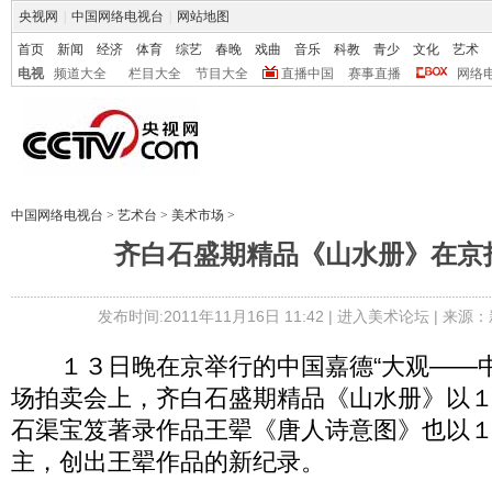
央视网
|
中国网络电视台
|
网站地图
首页
新闻
经济
体育
综艺
春晚
戏曲
音乐
科教
青少
文化
艺术
电视
频道大全
栏目大全
节目大全
直播中国
赛事直播
网络
中国网络电视台
>
艺术台
>
美术市场
>
齐白石盛期精品《山水册》在京拍1
发布时间:2011年11月16日 11:42 |
进入美术论坛
| 来源：
１３日晚在京举行的中国嘉德“大观――中
场拍卖会上，齐白石盛期精品《山水册》以
石渠宝笈著录作品王翚《唐人诗意图》也以
主，创出王翚作品的新纪录。