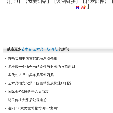
【
打印
】【
我要纠错
】【
复制链接
】【
转发邮件
】
】
搜索更多
艺术台
艺术品市场动态
的新闻
首幅实测中国古代航海总图亮相
怎样做一个适合自己条件与要求的收藏规划
当代艺术品拍卖东风压倒西风
艺术品拍卖火爆：国画精品成抗通胀利器
国际金价3日收于六周新高
翡翠价格大涨后处境尴尬
洛阳：8家民营博物馆明年“出闺”