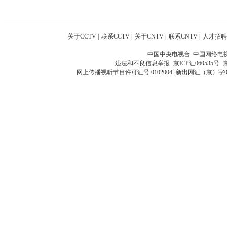
关于CCTV
|
联系CCTV
|
关于CNTV
|
联系CNTV
|
人才招聘
中国中央电视台 中国网络电
违法和不良信息举报
京ICP证060535号
网上传播视听节目许可证号 0102004
新出网证（京）字0