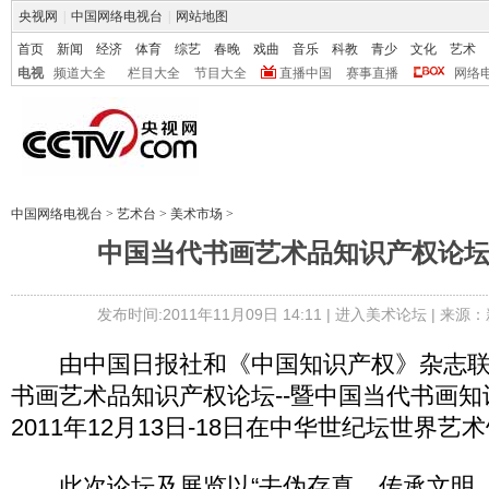
央视网
|
中国网络电视台
|
网站地图
首页
新闻
经济
体育
综艺
春晚
戏曲
音乐
科教
青少
文化
艺术
电视
频道大全
栏目大全
节目大全
直播中国
赛事直播
网络
中国网络电视台
>
艺术台
>
美术市场
>
中国当代书画艺术品知识产权论
发布时间:2011年11月09日 14:11 |
进入美术论坛
| 来源：
由中国日报社和《中国知识产权》杂志联
书画艺术品知识产权论坛--暨中国当代书画知
2011年12月13日-18日在中华世纪坛世界艺
此次论坛及展览以“去伪存真、传承文明、