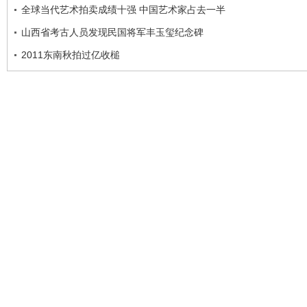
全球当代艺术拍卖成绩十强 中国艺术家占去一半
山西省考古人员发现民国将军丰玉玺纪念碑
2011东南秋拍过亿收槌