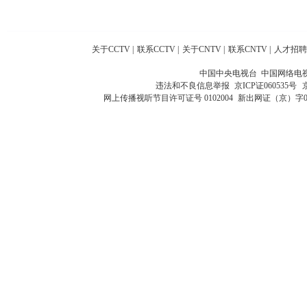
关于CCTV
|
联系CCTV
|
关于CNTV
|
联系CNTV
|
人才招聘
中国中央电视台 中国网络电
违法和不良信息举报
京ICP证060535号
网上传播视听节目许可证号 0102004
新出网证（京）字0