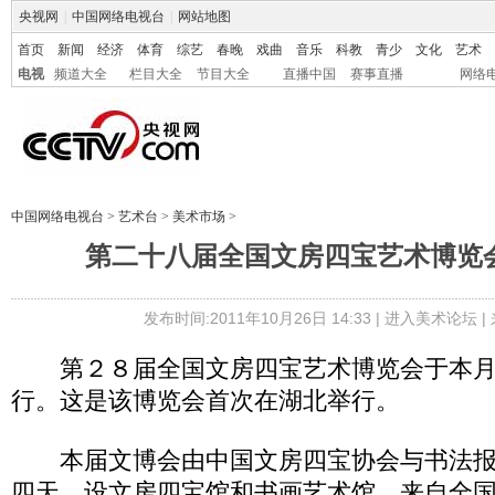
央视网
|
中国网络电视台
|
网站地图
首页
新闻
经济
体育
综艺
春晚
戏曲
音乐
科教
青少
文化
艺术
电视
频道大全
栏目大全
节目大全
直播中国
赛事直播
网络
中国网络电视台
>
艺术台
>
美术市场
>
第二十八届全国文房四宝艺术博览
发布时间:2011年10月26日 14:33 |
进入美术论坛
|
第２８届全国文房四宝艺术博览会于本月
行。这是该博览会首次在湖北举行。
本届文博会由中国文房四宝协会与书法报
四天，设文房四宝馆和书画艺术馆。来自全